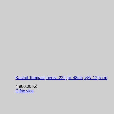
Kastrol Tomgast, nerez. 22 l, pr. 48cm, výš. 12,5 cm
4 980,00
Kč
Čtěte více