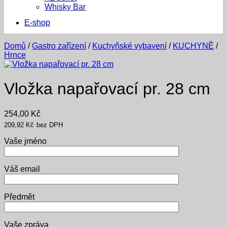
Whisky Bar
E-shop
Domů
/
Gastro zařízení
/
Kuchyňské vybavení
/
KUCHYNĚ
/
Hrnce
Vložka napařovací pr. 28 cm
254,00
Kč
209,92
Kč
bez DPH
Vaše jméno
Váš email
Předmět
Vaše zpráva