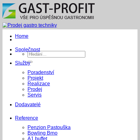
Přeskočit
na
obsah
Home
Společnost
Hledat:
Služby
Poradenství
Projekt
Realizace
Prodej
Servis
Dodavatelé
Reference
Penzion Pastouška
Bowling Brno
A1 buffet