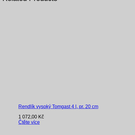
Rendlík vysoký Tomgast 4 l, pr. 20 cm
1 072,00
Kč
Čtěte více