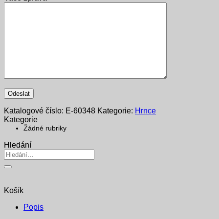
Katalogové číslo:
E-60348
Kategorie:
Hrnce
Kategorie
Žádné rubriky
Hledání
Hledat:
Košík
Popis