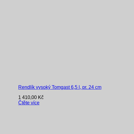
Rendlík vysoký Tomgast 6,5 l, pr. 24 cm
1 410,00
Kč
Čtěte více