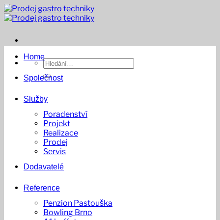
Přeskočit
na
obsah
Home
Hledat:
Společnost
Služby
Poradenství
Projekt
Realizace
Prodej
Servis
Dodavatelé
Reference
Penzion Pastouška
Bowling Brno