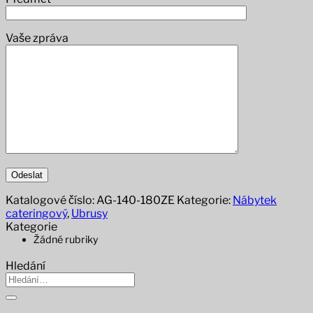
Vaše zpráva
Katalogové číslo:
AG-140-180ZE
Kategorie:
Nábytek
cateringový
,
Ubrusy
Kategorie
Žádné rubriky
Hledání
Hledat: