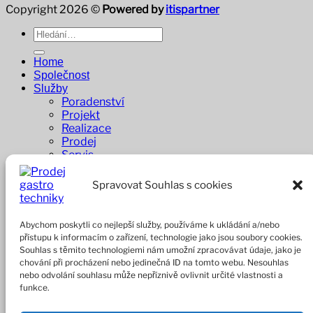
Copyright 2026 ©
Powered by
itispartner
Hledat:
Home
Společnost
Služby
Poradenství
Projekt
Realizace
Prodej
Servis
Dodavatelé
Reference
Spravovat Souhlas s cookies
Penzion Pastouška
Bowling Brno
A1 buffet
Abychom poskytli co nejlepší služby, používáme k ukládání a/nebo
Whisky Bar
přístupu k informacím o zařízení, technologie jako jsou soubory cookies.
E-shop
Souhlas s těmito technologiemi nám umožní zpracovávat údaje, jako je
chování při procházení nebo jedinečná ID na tomto webu. Nesouhlas
Přihlášení
nebo odvolání souhlasu může nepříznivě ovlivnit určité vlastnosti a
funkce.
Povinné
Uživatelské jméno nebo e-mailová adresa
*