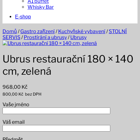
A1 buffet
Whisky Bar
E-shop
Domů
/
Gastro zařízení
/
Kuchyňské vybavení
/
STOLNÍ
SERVIS
/
Prostírání a ubrusy
/
Ubrusy
Ubrus restaurační 180 × 140
cm, zelená
968,00
Kč
800,00
Kč
bez DPH
Vaše jméno
Váš email
Předmět