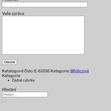
Vaše zpráva
Katalogové číslo:
E-61016
Kategorie:
Břidlicové
Kategorie
Žádné rubriky
Hledání
Hledat: