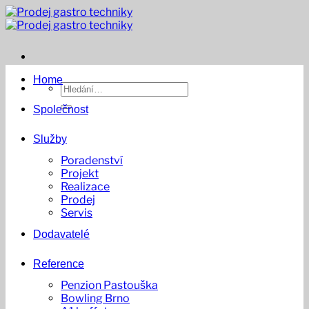
Přeskočit
na
obsah
Home
Hledat:
Společnost
Služby
Poradenství
Projekt
Realizace
Prodej
Servis
Dodavatelé
Reference
Penzion Pastouška
Bowling Brno