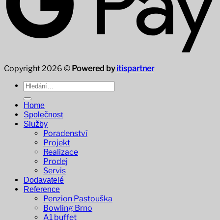
Copyright 2026 ©
Powered by
itispartner
Hledat:
Home
Společnost
Služby
Poradenství
Projekt
Realizace
Prodej
Servis
Dodavatelé
Reference
Penzion Pastouška
Bowling Brno
A1 buffet