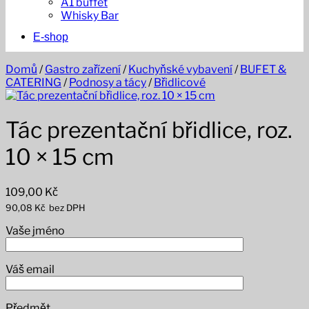
A1 buffet
Whisky Bar
E-shop
Domů
/
Gastro zařízení
/
Kuchyňské vybavení
/
BUFET &
CATERING
/
Podnosy a tácy
/
Břidlicové
Tác prezentační břidlice, roz.
10 × 15 cm
109,00
Kč
90,08
Kč
bez DPH
Vaše jméno
Váš email
Předmět