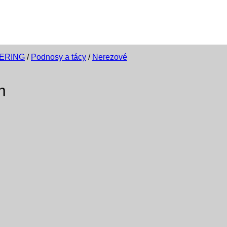
TERING
/
Podnosy a tácy
/
Nerezové
m