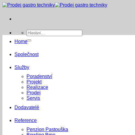
Přeskočit
na
obsah
Hledat:
Home
Společnost
Služby
Poradenství
Projekt
Realizace
Prodej
Servis
Dodavatelé
Reference
Penzion Pastouška
Bowling Brno