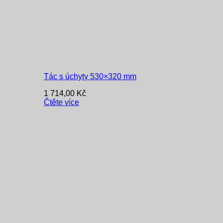
Tác s úchyty 530×320 mm
1 714,00
Kč
Čtěte více