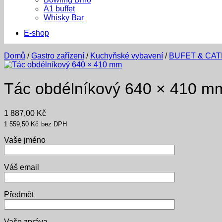
A1 buffet
Whisky Bar
E-shop
Domů
/
Gastro zařízení
/
Kuchyňské vybavení
/
BUFET & CA
Tác obdélníkový 640 × 410 m
1 887,00
Kč
1 559,50
Kč
bez DPH
Vaše jméno
Váš email
Předmět
Vaše zpráva