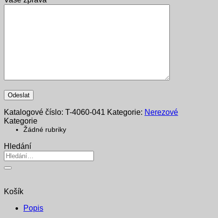
Katalogové číslo:
T-4060-041
Kategorie:
Nerezové
Kategorie
Žádné rubriky
Hledání
Hledat:
Košík
Popis