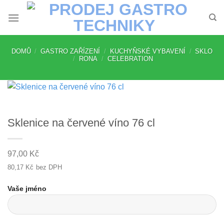
Přeskočit
na
obsah
DOMŮ
/
GASTRO ZAŘÍZENÍ
/
KUCHYŇSKÉ VYBAVENÍ
/
SKLO
/
RONA
/
CELEBRATION
Sklenice na červené víno 76 cl
97,00
Kč
80,17
Kč
bez DPH
Vaše jméno