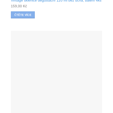
Vintage sklenice degustační 120 ml bez ucha, balení 4ks
159,00
Kč
ČTĚTE VÍCE