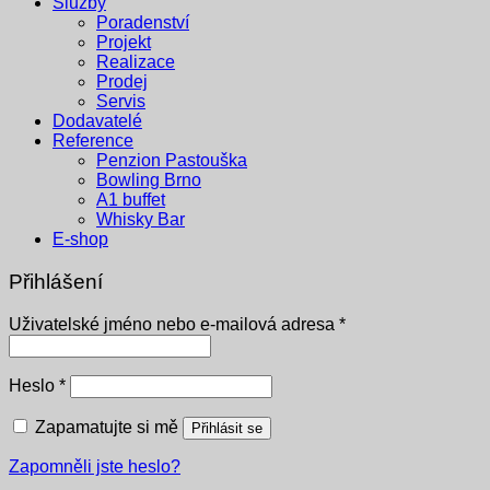
Služby
Poradenství
Projekt
Realizace
Prodej
Servis
Dodavatelé
Reference
Penzion Pastouška
Bowling Brno
A1 buffet
Whisky Bar
E-shop
Přihlášení
Povinné
Uživatelské jméno nebo e-mailová adresa
*
Povinné
Heslo
*
Zapamatujte si mě
Přihlásit se
Zapomněli jste heslo?