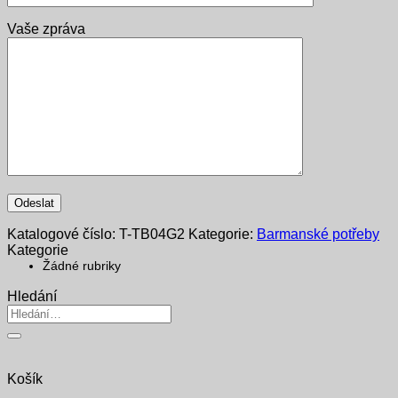
Vaše zpráva
Katalogové číslo:
T-TB04G2
Kategorie:
Barmanské potřeby
Kategorie
Žádné rubriky
Hledání
Hledat:
Košík