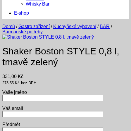
Whisky Bar
E-shop
Domů
/
Gastro zařízení
/
Kuchyňské vybavení
/
BAR
/
Barmanské potřeby
Shaker Boston STYLE 0,8 l,
tmavě zelený
331,00
Kč
273,55
Kč
bez DPH
Vaše jméno
Váš email
Předmět