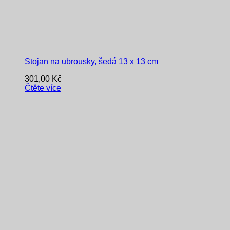
Stojan na ubrousky, šedá 13 x 13 cm
301,00
Kč
Čtěte více