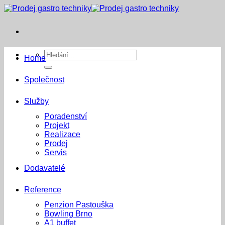
Přeskočit
na
obsah
Hledat:
Home
Společnost
Služby
Poradenství
Projekt
Realizace
Prodej
Servis
Dodavatelé
Reference
Penzion Pastouška
Bowling Brno
A1 buffet