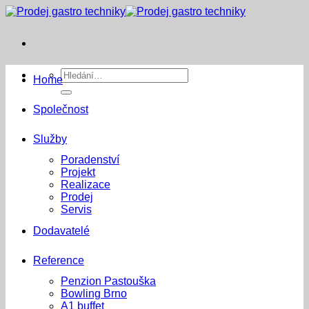
Přeskočit
na
obsah
Hledat:
Home
Společnost
Služby
Poradenství
Projekt
Realizace
Prodej
Servis
Dodavatelé
Reference
Penzion Pastouška
Bowling Brno
A1 buffet