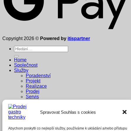
Copyright 2026 ©
Powered by
itispartner
Hledat:
Home
Společnost
Služby
Poradenství
Projekt
Realizace
Prodej
Servis
Dodavatelé
Reference
Spravovat Souhlas s cookies
Penzion Pastouška
Bowling Brno
A1 buffet
Whisky Bar
Abychom poskytli co nejlepší služby, používáme k ukládání a/nebo přístupu