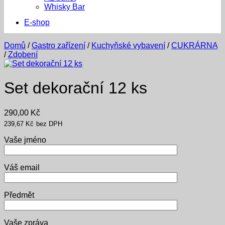
Whisky Bar
E-shop
Domů
/
Gastro zařízení
/
Kuchyňské vybavení
/
CUKRÁRNA
/
Zdobení
Set dekorační 12 ks
290,00
Kč
239,67
Kč
bez DPH
Vaše jméno
Váš email
Předmět
Vaše zpráva