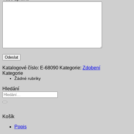
Katalogové číslo:
E-68090
Kategorie:
Zdobení
Kategorie
Žádné rubriky
Hledání
Hledat:
Košík
Popis