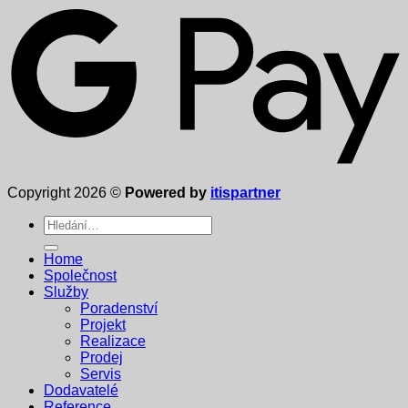
Copyright 2026 ©
Powered by
itispartner
Hledat:
Home
Společnost
Služby
Poradenství
Projekt
Realizace
Prodej
Servis
Dodavatelé
Reference