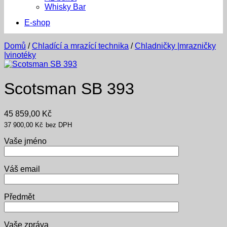
Whisky Bar
E-shop
Domů
/
Chladící a mrazící technika
/
Chladničky |mrazničky
|vinotéky
Scotsman SB 393
45 859,00
Kč
37 900,00
Kč
bez DPH
Vaše jméno
Váš email
Předmět
Vaše zpráva