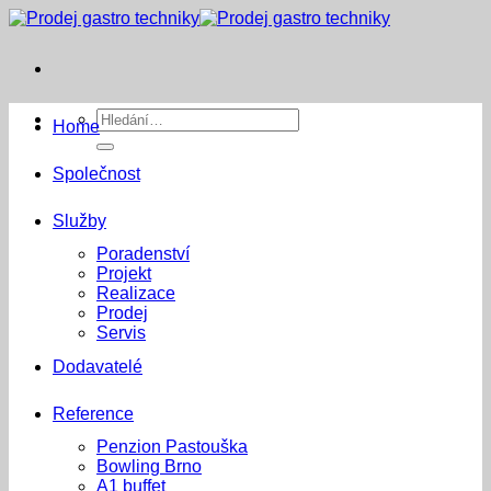
Přeskočit
na
obsah
Hledat:
Home
Společnost
Služby
Poradenství
Projekt
Realizace
Prodej
Servis
Dodavatelé
Reference
Penzion Pastouška
Bowling Brno
A1 buffet