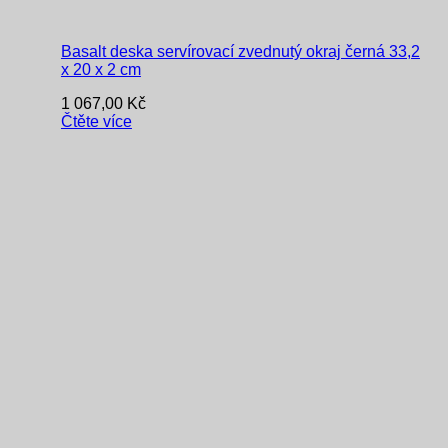
Basalt deska servírovací zvednutý okraj černá 33,2
x 20 x 2 cm
1 067,00
Kč
Čtěte více