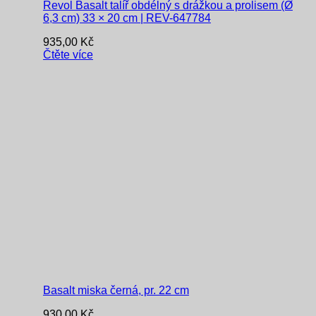
Revol Basalt talíř obdélný s drážkou a prolisem (Ø
6,3 cm) 33 × 20 cm | REV-647784
935,00
Kč
Čtěte více
Basalt miska černá, pr. 22 cm
930,00
Kč