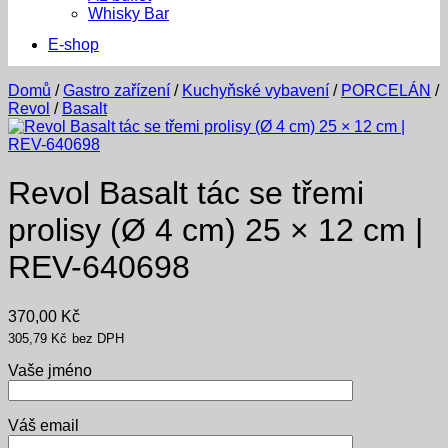
Whisky Bar
E-shop
Domů
/
Gastro zařízení
/
Kuchyňské vybavení
/
PORCELÁN
/
Revol
/
Basalt
Revol Basalt tác se třemi
prolisy (Ø 4 cm) 25 × 12 cm |
REV-640698
370,00
Kč
305,79
Kč
bez DPH
Vaše jméno
Váš email