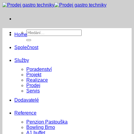
Přeskočit
na
obsah
Hledat:
Home
Společnost
Služby
Poradenství
Projekt
Realizace
Prodej
Servis
Dodavatelé
Reference
Penzion Pastouška
Bowling Brno
A1 buffet