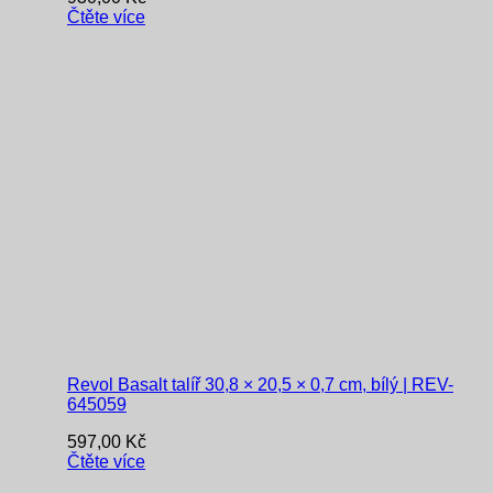
Čtěte více
Revol Basalt talíř 30,8 × 20,5 × 0,7 cm, bílý | REV-
645059
597,00
Kč
Čtěte více