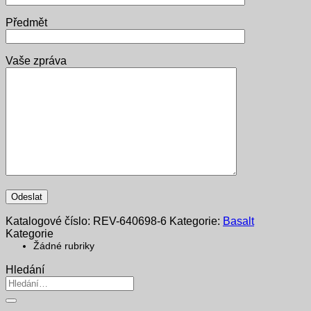
Předmět
Vaše zpráva
Katalogové číslo:
REV-640698-6
Kategorie:
Basalt
Kategorie
Žádné rubriky
Hledání
Hledat: