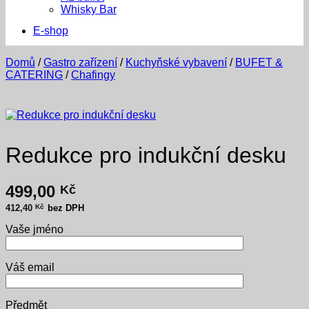
Whisky Bar
E-shop
Domů
/
Gastro zařízení
/
Kuchyňské vybavení
/
BUFET &
CATERING
/
Chafingy
Redukce pro indukční desku
499,00
Kč
412,40
Kč
bez DPH
Vaše jméno
Váš email
Předmět