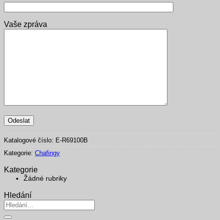
Vaše zpráva
Katalogové číslo:
E-R69100B
Kategorie:
Chafingy
Kategorie
Žádné rubriky
Hledání
Hledat: