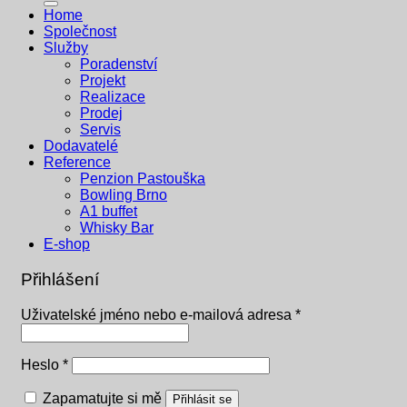
Home
Společnost
Služby
Poradenství
Projekt
Realizace
Prodej
Servis
Dodavatelé
Reference
Penzion Pastouška
Bowling Brno
A1 buffet
Whisky Bar
E-shop
Přihlášení
Povinné
Uživatelské jméno nebo e-mailová adresa
*
Povinné
Heslo
*
Zapamatujte si mě
Přihlásit se