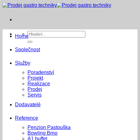
Přeskočit
na
obsah
Hledat:
Home
Společnost
Služby
Poradenství
Projekt
Realizace
Prodej
Servis
Dodavatelé
Reference
Penzion Pastouška
Bowling Brno
A1 buffet