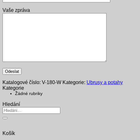
Vaše zpráva
Katalogové číslo:
V-180-W
Kategorie:
Ubrusy a potahy
Kategorie
Žádné rubriky
Hledání
Hledat:
Košík