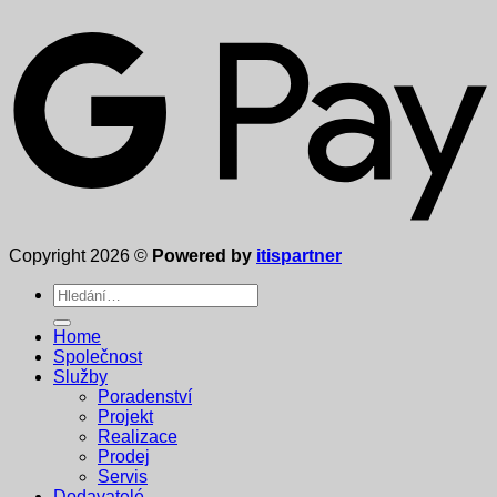
Copyright 2026 ©
Powered by
itispartner
Hledat:
Home
Společnost
Služby
Poradenství
Projekt
Realizace
Prodej
Servis
Dodavatelé