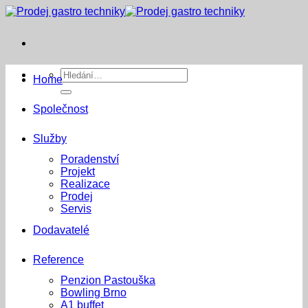
Přeskočit
na
obsah
Hledat:
Home
Společnost
Služby
Poradenství
Projekt
Realizace
Prodej
Servis
Dodavatelé
Reference
Penzion Pastouška
Bowling Brno
A1 buffet