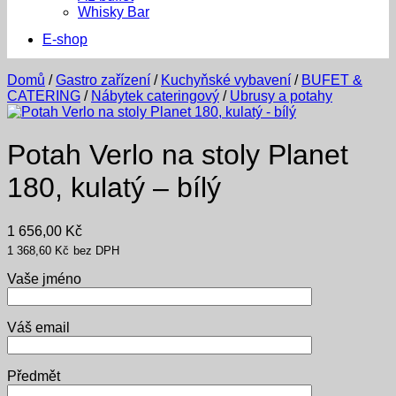
Whisky Bar
E-shop
Domů
/
Gastro zařízení
/
Kuchyňské vybavení
/
BUFET &
CATERING
/
Nábytek cateringový
/
Ubrusy a potahy
Potah Verlo na stoly Planet
180, kulatý – bílý
1 656,00
Kč
1 368,60
Kč
bez DPH
Vaše jméno
Váš email
Předmět