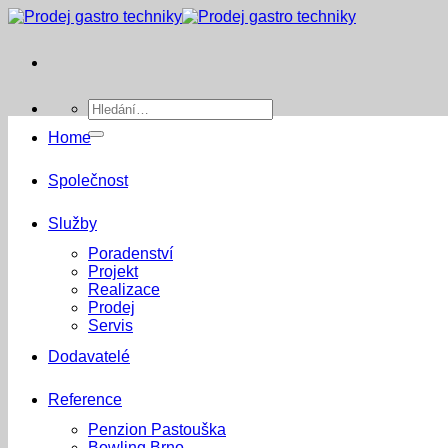
Přeskočit
na
obsah
Hledat:
Home
Společnost
Služby
Poradenství
Projekt
Realizace
Prodej
Servis
Dodavatelé
Reference
Penzion Pastouška
Bowling Brno