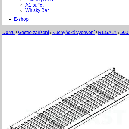
A1 buffet
Whisky Bar
E-shop
Domů
/
Gastro zařízení
/
Kuchyňské vybavení
/
REGÁLY
/
500