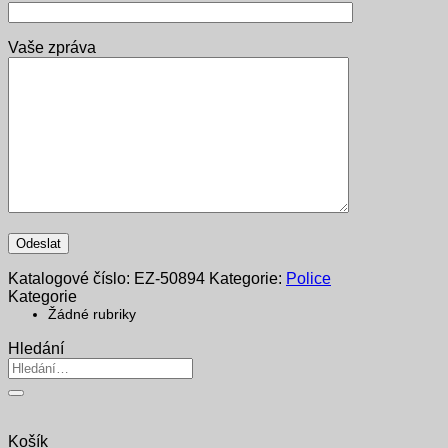
Vaše zpráva
Katalogové číslo:
EZ-50894
Kategorie:
Police
Kategorie
Žádné rubriky
Hledání
Hledat:
Košík