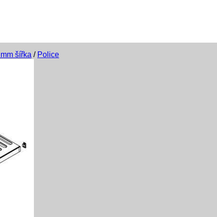
 mm šířka
/
Police