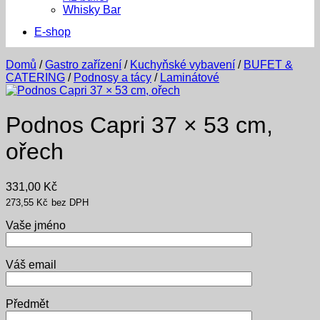
Whisky Bar
E-shop
Domů
/
Gastro zařízení
/
Kuchyňské vybavení
/
BUFET &
CATERING
/
Podnosy a tácy
/
Laminátové
Podnos Capri 37 × 53 cm,
ořech
331,00
Kč
273,55
Kč
bez DPH
Vaše jméno
Váš email
Předmět