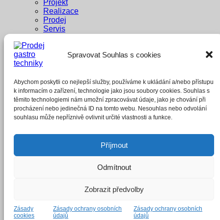
Projekt
Realizace
Prodej
Servis
Dodavatelé
Reference
Spravovat Souhlas s cookies
Penzion Pastouška
Bowling Brno
A1 buffet
Whisky Bar
Abychom poskytli co nejlepší služby, používáme k ukládání a/nebo přístupu
E-shop
k informacím o zařízení, technologie jako jsou soubory cookies. Souhlas s
těmito technologiemi nám umožní zpracovávat údaje, jako je chování při
Přihlášení
procházení nebo jedinečná ID na tomto webu. Nesouhlas nebo odvolání
souhlasu může nepříznivě ovlivnit určité vlastnosti a funkce.
Povinné
Uživatelské jméno nebo e-mailová adresa
*
Příjmout
Povinné
Heslo
*
Odmítnout
Zapamatujte si mě
Přihlásit se
Zobrazit předvolby
Zapomněli jste heslo?
Zásady
Zásady ochrany osobních
Zásady ochrany osobních
cookies
údajů
údajů