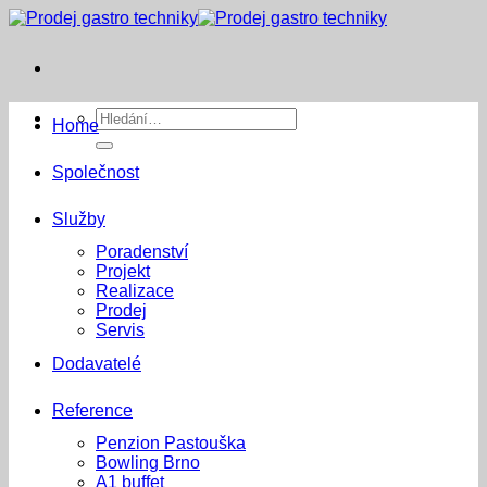
Přeskočit
na
obsah
Hledat:
Home
Společnost
Služby
Poradenství
Projekt
Realizace
Prodej
Servis
Dodavatelé
Reference
Penzion Pastouška
Bowling Brno
A1 buffet