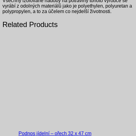
Všechny izolované nádoby na potraviny tohoto výrobce se
vyrábí z odolných materiálů jako je polyethylen, polyuretan a
polypropylen, a to za účelem co nejdelší životnosti.
Related Products
Podnos jídelní – ořech 32 x 47 cm