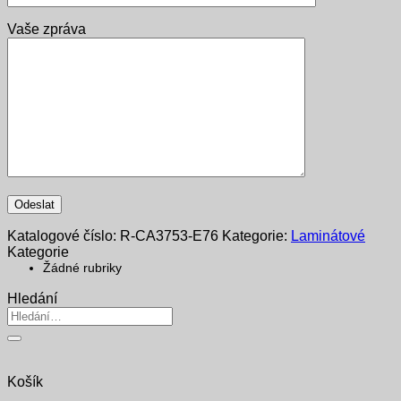
Vaše zpráva
Katalogové číslo:
R-CA3753-E76
Kategorie:
Laminátové
Kategorie
Žádné rubriky
Hledání
Hledat:
Košík