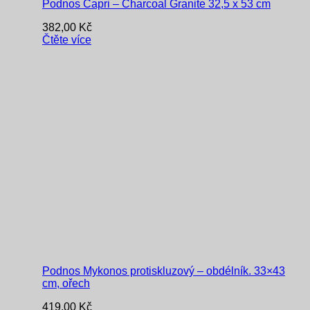
Podnos Capri – Charcoal Granite 32,5 x 53 cm
382,00
Kč
Čtěte více
Podnos Mykonos protiskluzový – obdélník. 33×43
cm, ořech
419,00
Kč