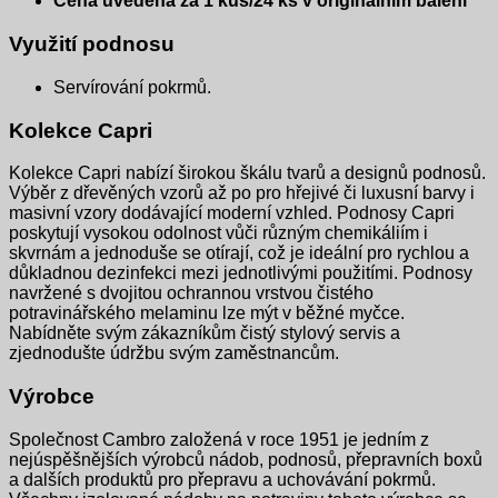
Cena uvedena za 1 kus/24 ks v originálním balení
Využití podnosu
Servírování pokrmů.
Kolekce Capri
Kolekce Capri nabízí širokou škálu tvarů a designů podnosů.
Výběr z dřevěných vzorů až po pro hřejivé či luxusní barvy i
masivní vzory dodávající moderní vzhled. Podnosy Capri
poskytují vysokou odolnost vůči různým chemikáliím i
skvrnám a jednoduše se otírají, což je ideální pro rychlou a
důkladnou dezinfekci mezi jednotlivými použitími. Podnosy
navržené s dvojitou ochrannou vrstvou čistého
potravinářského melaminu lze mýt v běžné myčce.
Nabídněte svým zákazníkům čistý stylový servis a
zjednodušte údržbu svým zaměstnancům.
Výrobce
Společnost Cambro založená v roce 1951 je jedním z
nejúspěšnějších výrobců nádob, podnosů, přepravních boxů
a dalších produktů pro přepravu a uchovávání pokrmů.