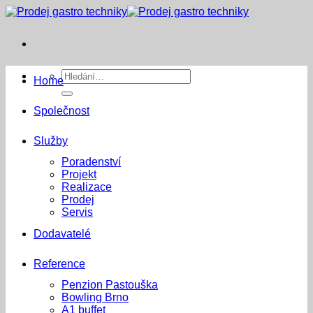
Přeskočit
na
obsah
Hledat:
Home
Společnost
Služby
Poradenství
Projekt
Realizace
Prodej
Servis
Dodavatelé
Reference
Penzion Pastouška
Bowling Brno
A1 buffet