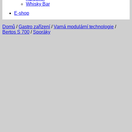
Whisky Bar
E-shop
Domů
/
Gastro zařízení
/
Varná modulární technologie
/
Bertos S 700
/
Sporáky