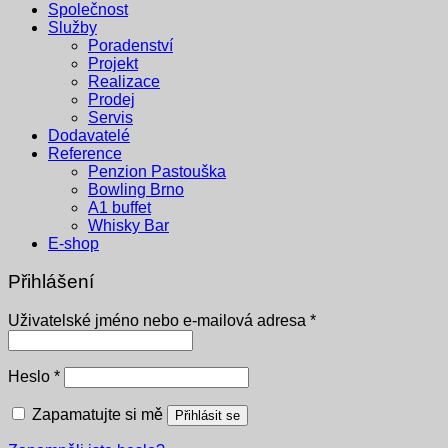
Společnost
Služby
Poradenství
Projekt
Realizace
Prodej
Servis
Dodavatelé
Reference
Penzion Pastouška
Bowling Brno
A1 buffet
Whisky Bar
E-shop
Přihlášení
Povinné
Uživatelské jméno nebo e-mailová adresa
*
Povinné
Heslo
*
Zapamatujte si mě
Přihlásit se