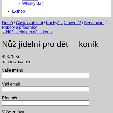
Whisky Bar
E-shop
Domů
/
Gastro zařízení
/
Kuchyňský inventář
/
Servírování
/
Příbory a příborníky
Nůž jídelní pro děti – koník
453,75
Kč
375,00
Kč
bez DPH
Vaše jméno
Váš email
Předmět
Vaše zpráva