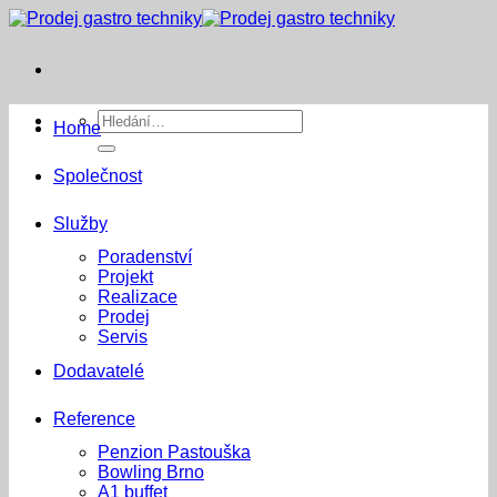
Přeskočit
na
obsah
Hledat:
Home
Společnost
Služby
Poradenství
Projekt
Realizace
Prodej
Servis
Dodavatelé
Reference
Penzion Pastouška
Bowling Brno
A1 buffet