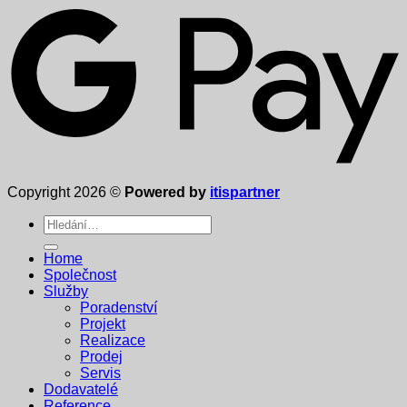
Copyright 2026 ©
Powered by
itispartner
Hledat:
Home
Společnost
Služby
Poradenství
Projekt
Realizace
Prodej
Servis
Dodavatelé
Reference