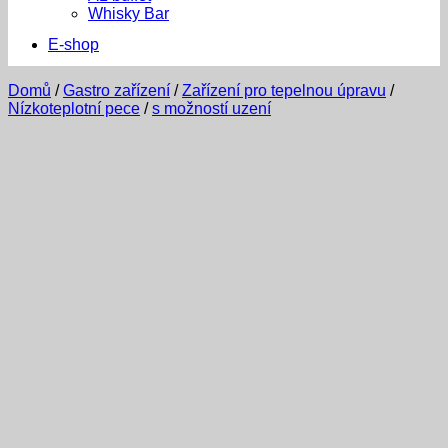
Whisky Bar
E-shop
Domů
/
Gastro zařízení
/
Zařízení pro tepelnou úpravu
/
Nízkoteplotní pece
/
s možností uzení