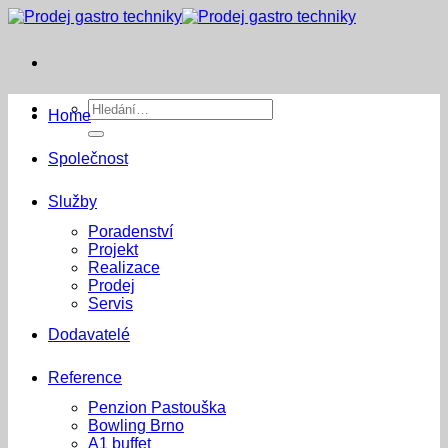
Přeskočit
na
obsah
Hledat:
Home
Společnost
Služby
Poradenství
Projekt
Realizace
Prodej
Servis
Dodavatelé
Reference
Penzion Pastouška
Bowling Brno
A1 buffet