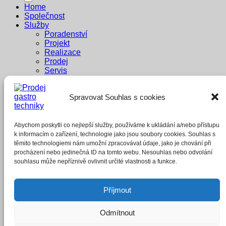
Home
Společnost
Služby
Poradenství
Projekt
Realizace
Prodej
Servis
Dodavatelé
Reference
Spravovat Souhlas s cookies
Penzion Pastouška
Bowling Brno
A1 buffet
Whisky Bar
Abychom poskytli co nejlepší služby, používáme k ukládání a/nebo přístupu
E-shop
k informacím o zařízení, technologie jako jsou soubory cookies. Souhlas s
těmito technologiemi nám umožní zpracovávat údaje, jako je chování při
Přihlášení
procházení nebo jedinečná ID na tomto webu. Nesouhlas nebo odvolání
souhlasu může nepříznivě ovlivnit určité vlastnosti a funkce.
Povinné
Uživatelské jméno nebo e-mailová adresa
*
Příjmout
Povinné
Heslo
*
Odmítnout
Zapamatujte si mě
Přihlásit se