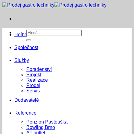
Přeskočit
na
obsah
Hledat:
Home
Společnost
Služby
Poradenství
Projekt
Realizace
Prodej
Servis
Dodavatelé
Reference
Penzion Pastouška
Bowling Brno
A1 buffet