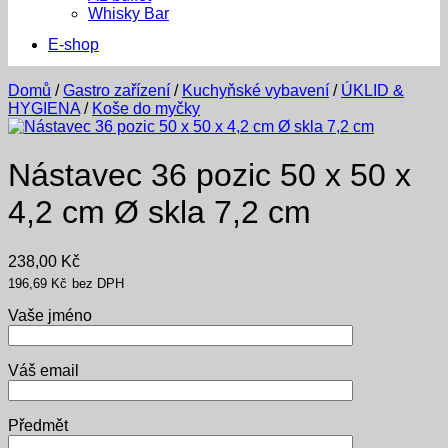
Whisky Bar
E-shop
Domů
/
Gastro zařízení
/
Kuchyňské vybavení
/
ÚKLID &
HYGIENA
/
Koše do myčky
Nástavec 36 pozic 50 x 50 x
4,2 cm Ø skla 7,2 cm
238,00
Kč
196,69
Kč
bez DPH
Vaše jméno
Váš email
Předmět