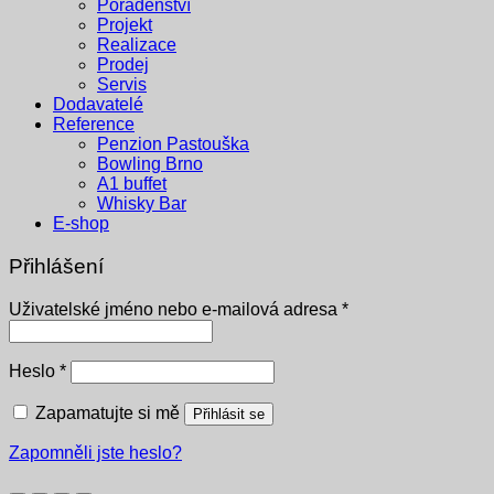
Poradenství
Projekt
Realizace
Prodej
Servis
Dodavatelé
Reference
Penzion Pastouška
Bowling Brno
A1 buffet
Whisky Bar
E-shop
Přihlášení
Povinné
Uživatelské jméno nebo e-mailová adresa
*
Povinné
Heslo
*
Zapamatujte si mě
Přihlásit se
Zapomněli jste heslo?