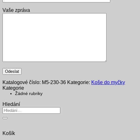
Vaše zpráva
Katalogové číslo:
M5-230-36
Kategorie:
Koše do myčky
Kategorie
Žádné rubriky
Hledání
Hledat:
Košík