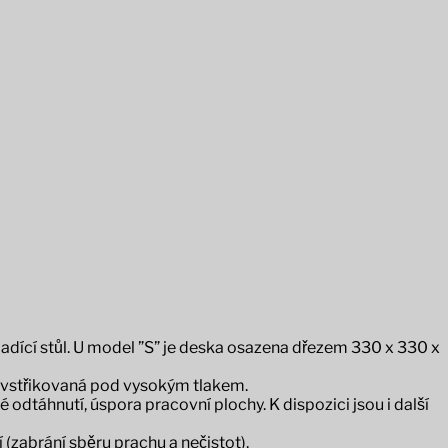
dící stůl. U model ”S” je deska osazena dřezem 330 x 330 x
, vstřikovaná pod vysokým tlakem.
dtáhnutí, úspora pracovní plochy. K dispozici jsou i další
 (zabrání sběru prachu a nečistot).