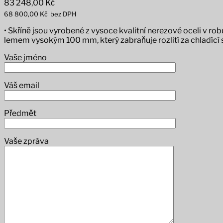
83 248,00
Kč
68 800,00
Kč
bez DPH
• Skříně jsou vyrobené z vysoce kvalitní nerezové oceli v
lemem vysokým 100 mm, který zabraňuje rozlití za chladící s
Vaše jméno
Váš email
Předmět
Vaše zpráva