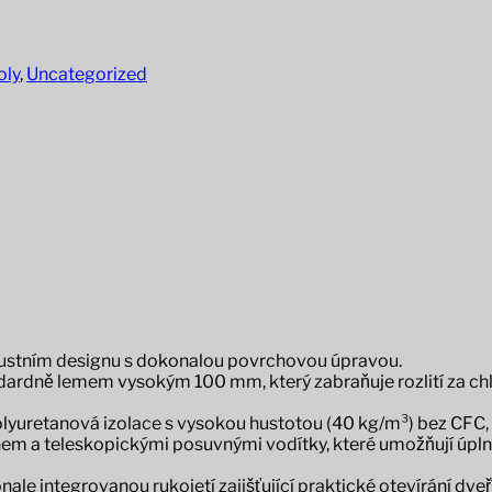
oly
,
Uncategorized
robustním designu s dokonalou povrchovou úpravou.
ardně lemem vysokým 100 mm, který zabraňuje rozlití za chla
Polyuretanová izolace s vysokou hustotou (40 kg/m³) bez CFC
m a teleskopickými posuvnými vodítky, které umožňují úplné o
le integrovanou rukojetí zajišťující praktické otevírání dveří