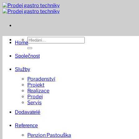
Přeskočit
na
obsah
Hledat:
Home
Společnost
Služby
Poradenství
Projekt
Realizace
Prodej
Servis
Dodavatelé
Reference
Penzion Pastouška