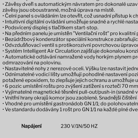
• Závěsy dveří s automatickým návratem pro dokonalé uzavření
závěsy jsou oboustranné, možná úprava na místě.
• Čelní panel s ovládáním lze otevřít, což usnadní přístup k 
• Intuitivní digitální ovládání umožňuje snadné a rychlé na
• Podsvícený displej s tlačítkem start-stop.
• Na předním panelu je umístěn ”Ventilační rošt” pro kvalitní
• Bezúdržbový kondenzátor speciální konstrukce zabraňující v
• Odvzdušňovací ventil s protikorozivní povrchovou úpravo
• Systém Intelligent Air Circulation zajišťuje dokonalou kon
• Automatické odtávání namražené vody horkým plynem prou
odmrazování na polovinu.
• Nastavitelné nohy z nerezové oceli. Výšku lze nastavit jedn
• Odnímatelné vodicí lišty umožňují pohodlné nastavení pozic
potažené epoxidem, to zlepšuje jejich ochranu a umožňuje u
• 6 pozic umístění roštu pro zvýšení zatížení s roztečí 70 mm
• Vyjímatelné magnetické těsnění pull-out/push-in (snadné vy
• Vnitřní hrany okrajů komor jsou zaoblené. Snadnější čištění 
• Vhodné pro umístění gastronádob GN 1/1; do polohovateln
• Ve standardu dodávány 1 rošt pro GN 1/1 na každé plné dve
Napájení
230 V/1N/50 HZ