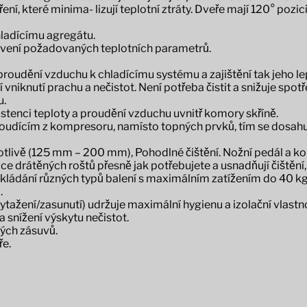
, které minima- lizují teplotní ztráty. Dveře mají 120° pozici
chladícímu agregátu.
stavení požadovaných teplotních parametrů.
 proudění vzduchu k chladícímu systému a zajištění tak jeho lep
niknutí prachu a nečistot. Není potřeba čistit a snižuje spotř
u.
zistenci teploty a proudění vzduchu uvnitř komory skříně.
dícím z kompresoru, namísto topných prvků, tím se dosahuje
otlivě (125 mm – 200 mm), Pohodlné čištění. Nožní pedál a kole
e drátěných roštů přesně jak potřebujete a usnadňují čištění, 
kládání různých typů balení s maximálním zatížením do 40 kg
.
tažení/zasunutí) udržuje maximální hygienu a izolační vlastno
a snížení výskytu nečistot.
ých zásuvů.
ře.