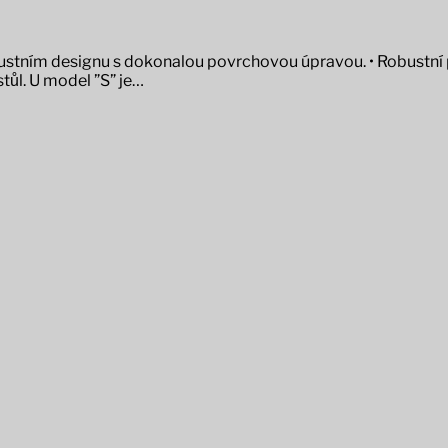
 robustním designu s dokonalou povrchovou úpravou. • Robust
tůl. U model ”S” je…