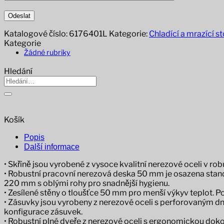
Katalogové číslo:
6176401L
Kategorie:
Chladící a mrazící st
Kategorie
Žádné rubriky
Hledání
Hledat:
Košík
Popis
Další informace
• Skříně jsou vyrobené z vysoce kvalitní nerezové oceli v 
• Robustní pracovní nerezová deska 50 mm je osazena stand
220 mm s oblými rohy pro snadnější hygienu.
• Zesílené stěny o tloušťce 50 mm pro menší výkyv teplot. 
• Zásuvky jsou vyrobeny z nerezové oceli s perforovaným dne
konfigurace zásuvek.
• Robustní plné dveře z nerezové oceli s ergonomickou dokona