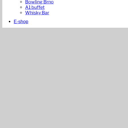
Bowling Brno
A1 buffet
Whisky Bar
E-shop