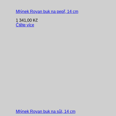
Mlýnek Royan buk na pepř, 14 cm
1 341,00
Kč
Čtěte více
Mlýnek Royan buk na sůl, 14 cm