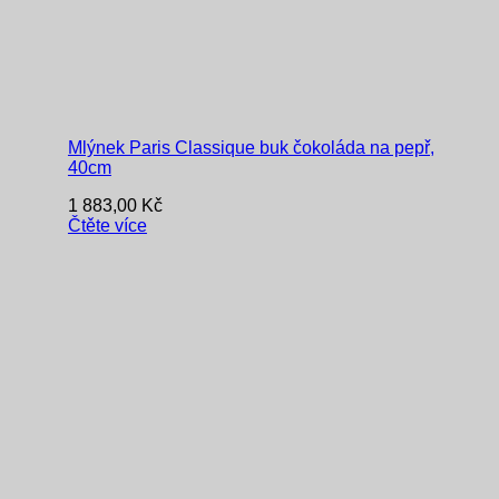
Mlýnek Paris Classique buk čokoláda na pepř,
40cm
1 883,00
Kč
Čtěte více