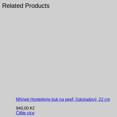
Related Products
Mlýnek Hostellerie buk na pepř, čokoladový, 22 cm
940,00
Kč
Čtěte více