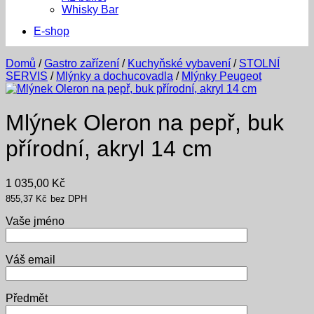
Whisky Bar
E-shop
Domů
/
Gastro zařízení
/
Kuchyňské vybavení
/
STOLNÍ
SERVIS
/
Mlýnky a dochucovadla
/
Mlýnky Peugeot
Mlýnek Oleron na pepř, buk
přírodní, akryl 14 cm
1 035,00
Kč
855,37
Kč
bez DPH
Vaše jméno
Váš email
Předmět