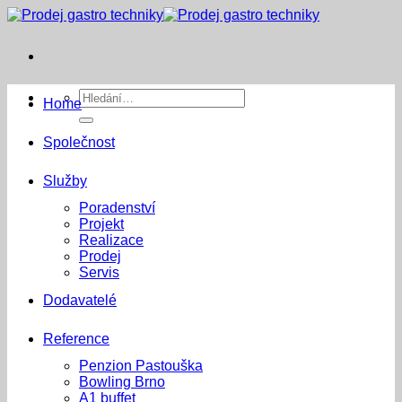
Přeskočit
na
obsah
Hledat:
Home
Společnost
Služby
Poradenství
Projekt
Realizace
Prodej
Servis
Dodavatelé
Reference
Penzion Pastouška
Bowling Brno
A1 buffet