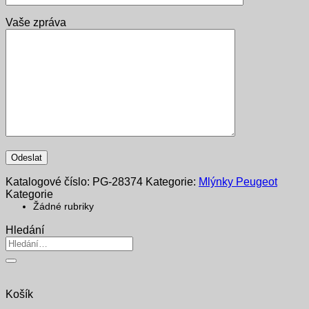
Vaše zpráva
Katalogové číslo:
PG-28374
Kategorie:
Mlýnky Peugeot
Kategorie
Žádné rubriky
Hledání
Hledat:
Košík