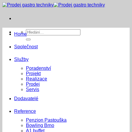
Přeskočit
na
obsah
Hledat:
Home
Společnost
Služby
Poradenství
Projekt
Realizace
Prodej
Servis
Dodavatelé
Reference
Penzion Pastouška
Bowling Brno
A1 buffet