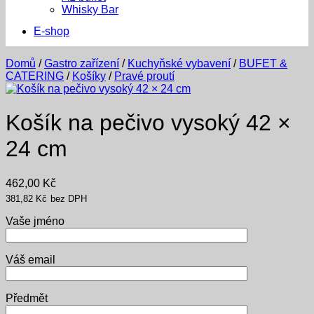
Whisky Bar
E-shop
Domů
/
Gastro zařízení
/
Kuchyňské vybavení
/
BUFET &
CATERING
/
Košíky
/
Pravé proutí
Košík na pečivo vysoký 42 ×
24 cm
462,00
Kč
381,82
Kč
bez DPH
Vaše jméno
Váš email
Předmět