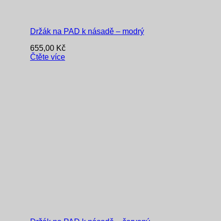
Držák na PAD k násadě – modrý
655,00
Kč
Čtěte více