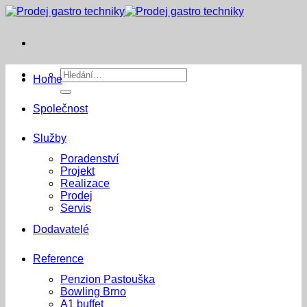
Přeskočit
na
obsah
Hledat:
Home
Společnost
Služby
Poradenství
Projekt
Realizace
Prodej
Servis
Dodavatelé
Reference
Penzion Pastouška
Bowling Brno
A1 buffet