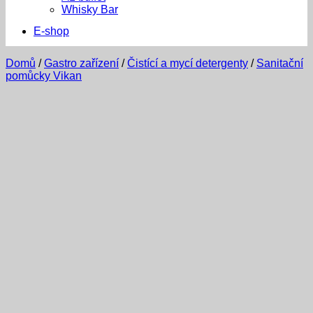
Whisky Bar
E-shop
Domů
/
Gastro zařízení
/
Čistící a mycí detergenty
/
Sanitační
pomůcky Vikan