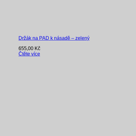
Držák na PAD k násadě – zelený
655,00
Kč
Čtěte více