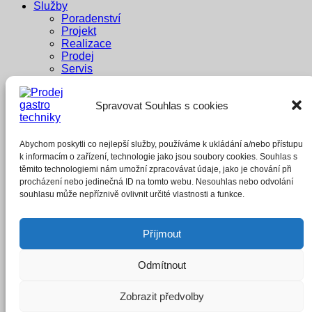
Služby
Poradenství
Projekt
Realizace
Prodej
Servis
Dodavatelé
Reference
Spravovat Souhlas s cookies
Penzion Pastouška
Bowling Brno
A1 buffet
Whisky Bar
Abychom poskytli co nejlepší služby, používáme k ukládání a/nebo přístupu
E-shop
k informacím o zařízení, technologie jako jsou soubory cookies. Souhlas s
těmito technologiemi nám umožní zpracovávat údaje, jako je chování při
Přihlášení
procházení nebo jedinečná ID na tomto webu. Nesouhlas nebo odvolání
souhlasu může nepříznivě ovlivnit určité vlastnosti a funkce.
Povinné
Uživatelské jméno nebo e-mailová adresa
*
Příjmout
Povinné
Heslo
*
Odmítnout
Zapamatujte si mě
Přihlásit se
Zobrazit předvolby
Zapomněli jste heslo?