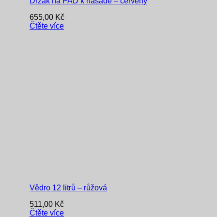
Držák na PAD k násadě – červený
655,00
Kč
Čtěte více
Vědro 12 litrů – růžová
511,00
Kč
Čtěte více