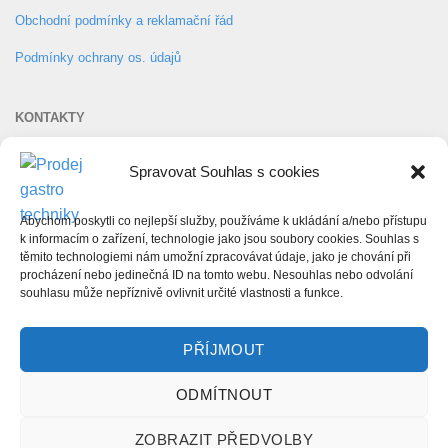
Obchodní podmínky a reklamační řád
Podmínky ochrany os. údajů
KONTAKTY
info@gastprofit.cz
Spravovat Souhlas s cookies
+ 420 777 893 333
Abychom poskytli co nejlepší služby, používáme k ukládání a/nebo přístupu
GAST-PROFIT s.r.o.
k informacím o zařízení, technologie jako jsou soubory cookies. Souhlas s
těmito technologiemi nám umožní zpracovávat údaje, jako je chování při
procházení nebo jedinečná ID na tomto webu. Nesouhlas nebo odvolání
souhlasu může nepříznivě ovlivnit určité vlastnosti a funkce.
PŘÍJMOUT
Copyright 2026 ©
Powered by
itispartner
ODMÍTNOUT
ZOBRAZIT PŘEDVOLBY