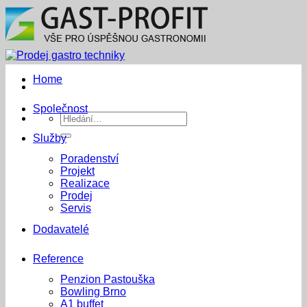
Přeskočit
na
obsah
Home
Společnost
Hledat:
Služby
Poradenství
Projekt
Realizace
Prodej
Servis
Dodavatelé
Reference
Penzion Pastouška
Bowling Brno
A1 buffet