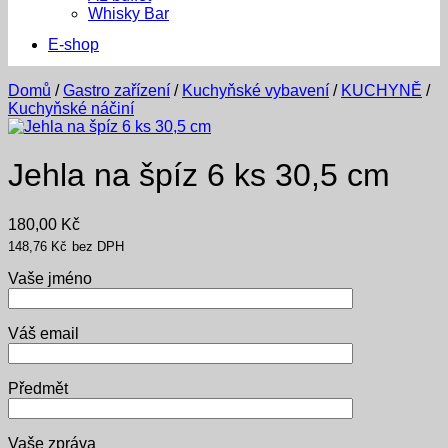
Whisky Bar
E-shop
Domů
/
Gastro zařízení
/
Kuchyňské vybavení
/
KUCHYNĚ
/
Kuchyňské náčiní
Jehla na špíz 6 ks 30,5 cm
180,00
Kč
148,76
Kč
bez DPH
Vaše jméno
Váš email
Předmět
Vaše zpráva