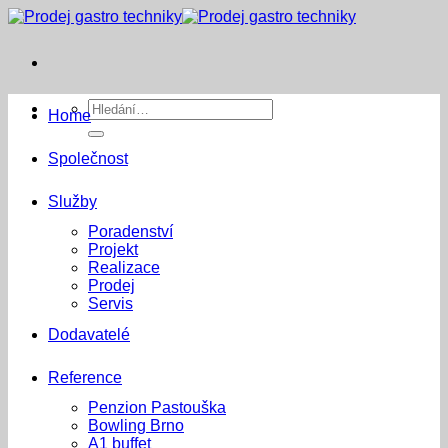
Přeskočit
na
obsah
Hledat:
Home
Společnost
Služby
Poradenství
Projekt
Realizace
Prodej
Servis
Dodavatelé
Reference
Penzion Pastouška
Bowling Brno
A1 buffet