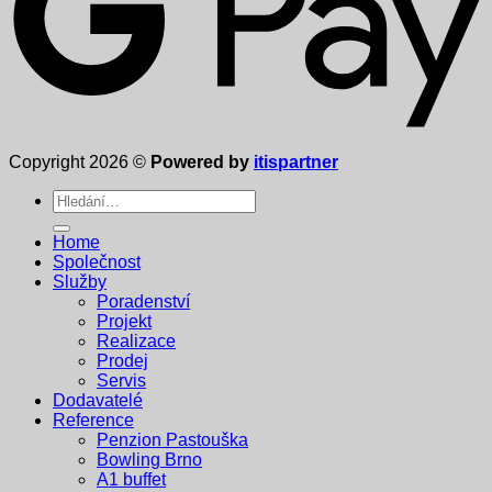
Copyright 2026 ©
Powered by
itispartner
Hledat:
Home
Společnost
Služby
Poradenství
Projekt
Realizace
Prodej
Servis
Dodavatelé
Reference
Penzion Pastouška
Bowling Brno
A1 buffet