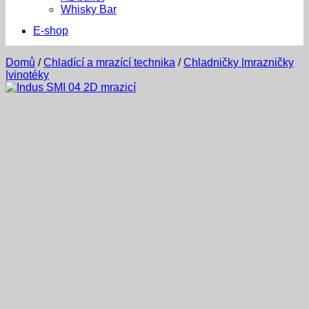
Whisky Bar
E-shop
Domů
/
Chladící a mrazící technika
/
Chladničky |mrazničky
|vinotéky