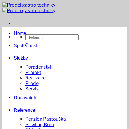
Přeskočit
na
obsah
Home
Hledat:
Společnost
Služby
Poradenství
Projekt
Realizace
Prodej
Servis
Dodavatelé
Reference
Penzion Pastouška
Bowling Brno