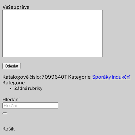
Vaše zpráva
Katalogové číslo:
7099640T
Kategorie:
Sporáky indukční
Kategorie
Žádné rubriky
Hledání
Hledat:
Košík