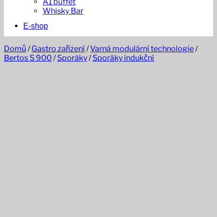
A1 buffet
Whisky Bar
E-shop
Domů
/
Gastro zařízení
/
Varná modulární technologie
/
Bertos S 900
/
Sporáky
/
Sporáky indukční