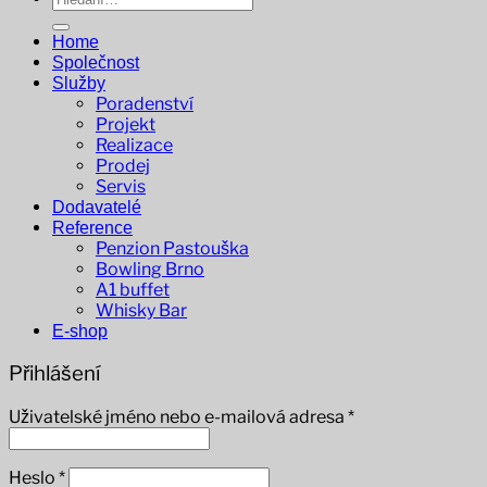
Home
Společnost
Služby
Poradenství
Projekt
Realizace
Prodej
Servis
Dodavatelé
Reference
Penzion Pastouška
Bowling Brno
A1 buffet
Whisky Bar
E-shop
Přihlášení
Povinné
Uživatelské jméno nebo e-mailová adresa
*
Povinné
Heslo
*