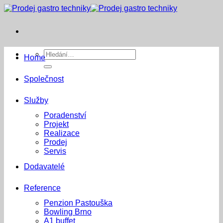
Přeskočit
na
obsah
Hledat:
Home
Společnost
Služby
Poradenství
Projekt
Realizace
Prodej
Servis
Dodavatelé
Reference
Penzion Pastouška
Bowling Brno
A1 buffet