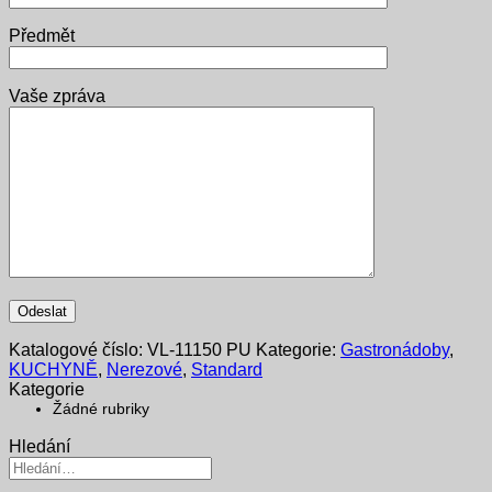
Předmět
Vaše zpráva
Katalogové číslo:
VL-11150 PU
Kategorie:
Gastronádoby
,
KUCHYNĚ
,
Nerezové
,
Standard
Kategorie
Žádné rubriky
Hledání
Hledat: