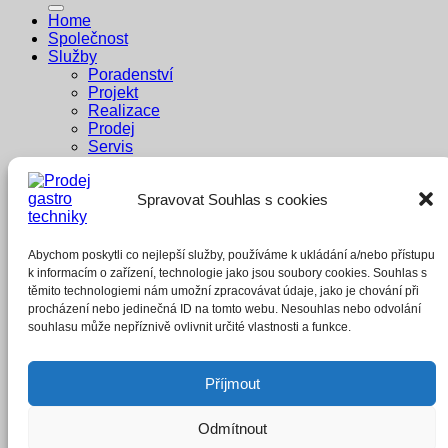
Home
Společnost
Služby
Poradenství
Projekt
Realizace
Prodej
Servis
Dodavatelé
Reference
Spravovat Souhlas s cookies
Penzion Pastouška
Bowling Brno
A1 buffet
Whisky Bar
Abychom poskytli co nejlepší služby, používáme k ukládání a/nebo přístupu
E-shop
k informacím o zařízení, technologie jako jsou soubory cookies. Souhlas s
těmito technologiemi nám umožní zpracovávat údaje, jako je chování při
Přihlášení
procházení nebo jedinečná ID na tomto webu. Nesouhlas nebo odvolání
souhlasu může nepříznivě ovlivnit určité vlastnosti a funkce.
Povinné
Uživatelské jméno nebo e-mailová adresa
*
Příjmout
Povinné
Heslo
*
Odmítnout
Zapamatujte si mě
Přihlásit se