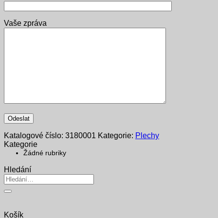
Vaše zpráva
Katalogové číslo:
3180001
Kategorie:
Plechy
Kategorie
Žádné rubriky
Hledání
Hledat:
Košík