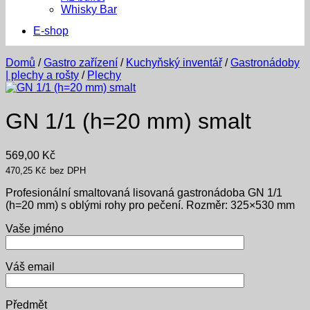
Whisky Bar
E-shop
Domů
/
Gastro zařízení
/
Kuchyňský inventář
/
Gastronádoby
| plechy a rošty
/
Plechy
GN 1/1 (h=20 mm) smalt
569,00
Kč
470,25
Kč
bez DPH
Profesionální smaltovaná lisovaná gastronádoba GN 1/1
(h=20 mm) s oblými rohy pro pečení. Rozměr: 325×530 mm
Vaše jméno
Váš email
Předmět