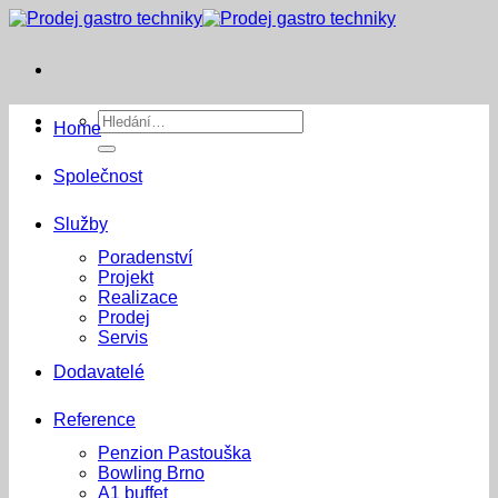
Přeskočit
na
obsah
Hledat:
Home
Společnost
Služby
Poradenství
Projekt
Realizace
Prodej
Servis
Dodavatelé
Reference
Penzion Pastouška
Bowling Brno
A1 buffet