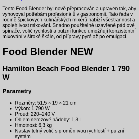
Tento Food Blender byl nově přepracován a upraven tak, aby
vyhovoval potřebám profesionálů v gastronomii. Tato řada v
rodině špičkových kulinářských mixérů nabízí všestrannost a
spolehlivost mixování. Snadno použitelné uzavřené pádlové
spínače, volič rychlosti a pulzní funkce umožňují konzistentní
mixování v široké škále, od přípravy pyré až po emulgaci.
Food Blender NEW
Hamilton Beach Food Blender 1 790
W
Parametry
Rozměry: 51,5 × 19 × 21 cm
Výkon: 1 790 W
Proud: 220–240 V
Objem nerezové nádoby: 1,8 l
Hmotnost: 6,3 kg
Nastavitelný volič s proměnlivou rychlostí + pulzní
systém