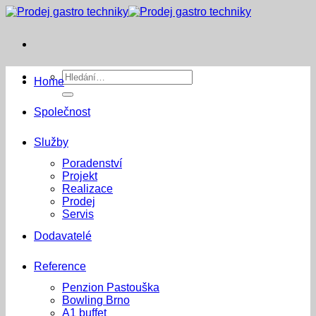
Přeskočit
na
obsah
Hledat:
Home
Společnost
Služby
Poradenství
Projekt
Realizace
Prodej
Servis
Dodavatelé
Reference
Penzion Pastouška
Bowling Brno
A1 buffet