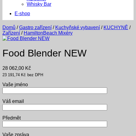
Whisky Bar
E-shop
Domů
/
Gastro zařízení
/
Kuchyňské vybavení
/
KUCHYNĚ
/
Zařízení
/
HamiltonBeach Mixéry
Food Blender NEW
28 062,00
Kč
23 191,74
Kč
bez DPH
Vaše jméno
Váš email
Předmět
Vaše zpráva