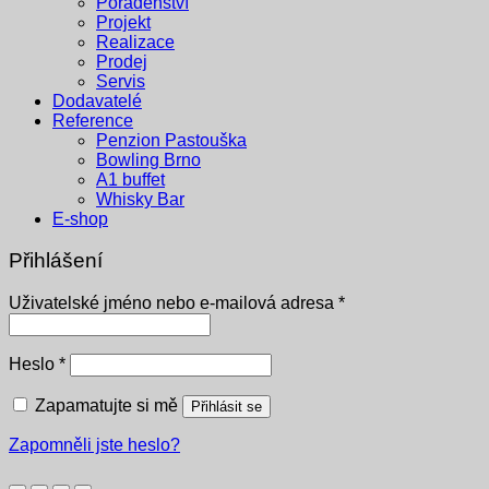
Poradenství
Projekt
Realizace
Prodej
Servis
Dodavatelé
Reference
Penzion Pastouška
Bowling Brno
A1 buffet
Whisky Bar
E-shop
Přihlášení
Povinné
Uživatelské jméno nebo e-mailová adresa
*
Povinné
Heslo
*
Zapamatujte si mě
Přihlásit se
Zapomněli jste heslo?