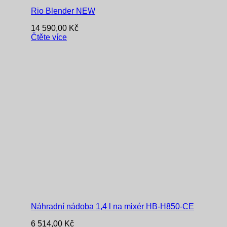
Rio Blender NEW
14 590,00
Kč
Čtěte více
Náhradní nádoba 1,4 l na mixér HB-H850-CE
6 514,00
Kč