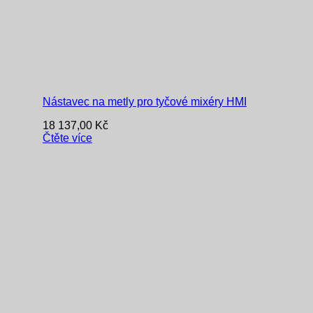
Nástavec na metly pro tyčové mixéry HMI
18 137,00
Kč
Čtěte více