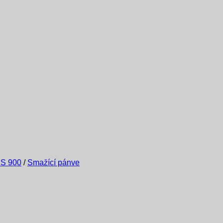
 S 900
/
Smažící pánve