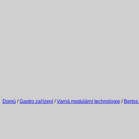
Domů
/
Gastro zařízení
/
Varná modulární technologie
/
Bertos