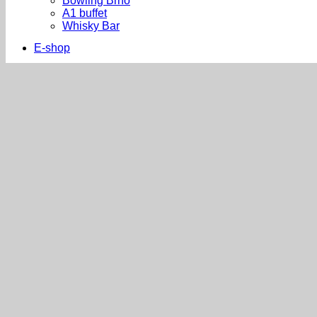
Bowling Brno
A1 buffet
Whisky Bar
E-shop