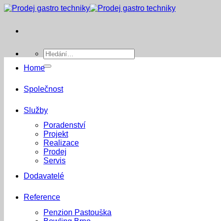
Přeskočit
na
obsah
Hledat:
Home
Společnost
Služby
Poradenství
Projekt
Realizace
Prodej
Servis
Dodavatelé
Reference
Penzion Pastouška