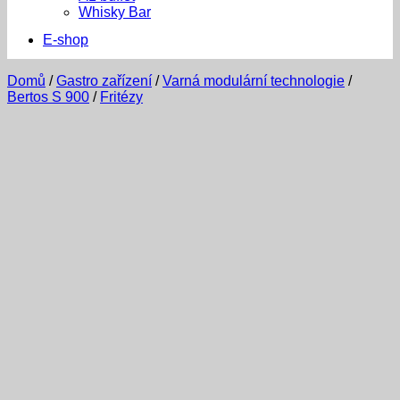
Whisky Bar
E-shop
Domů
/
Gastro zařízení
/
Varná modulární technologie
/
Bertos S 900
/
Fritézy