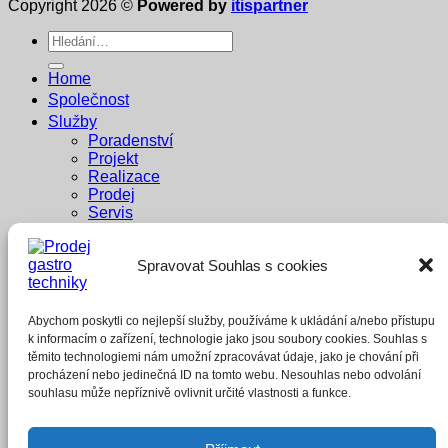
Copyright 2026 ©
Powered by
itispartner
Hledat:
Home
Společnost
Služby
Poradenství
Projekt
Realizace
Prodej
Servis
Dodavatelé
Reference
Spravovat Souhlas s cookies
Penzion Pastouška
Bowling Brno
A1 buffet
Whisky Bar
Abychom poskytli co nejlepší služby, používáme k ukládání a/nebo přístupu
E-shop
k informacím o zařízení, technologie jako jsou soubory cookies. Souhlas s
těmito technologiemi nám umožní zpracovávat údaje, jako je chování při
Přihlášení
procházení nebo jedinečná ID na tomto webu. Nesouhlas nebo odvolání
souhlasu může nepříznivě ovlivnit určité vlastnosti a funkce.
Povinné
Uživatelské jméno nebo e-mailová adresa
*