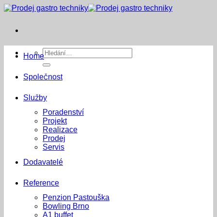
Přeskočit
na
obsah
Hledat:
Home
Společnost
Služby
Poradenství
Projekt
Realizace
Prodej
Servis
Dodavatelé
Reference
Penzion Pastouška
Bowling Brno
A1 buffet