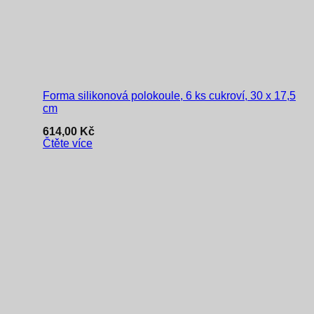
Forma silikonová polokoule, 6 ks cukroví, 30 x 17,5
cm
614,00
Kč
Čtěte více