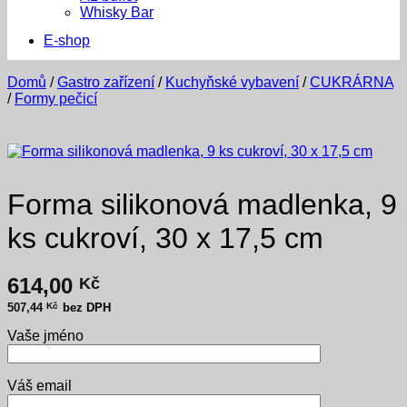
Whisky Bar
E-shop
Domů
/
Gastro zařízení
/
Kuchyňské vybavení
/
CUKRÁRNA
/
Formy pečicí
Forma silikonová madlenka, 9
ks cukroví, 30 x 17,5 cm
614,00
Kč
507,44
Kč
bez DPH
Vaše jméno
Váš email