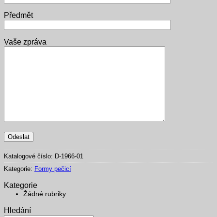
Předmět
Vaše zpráva
Katalogové číslo:
D-1966-01
Kategorie:
Formy pečicí
Kategorie
Žádné rubriky
Hledání