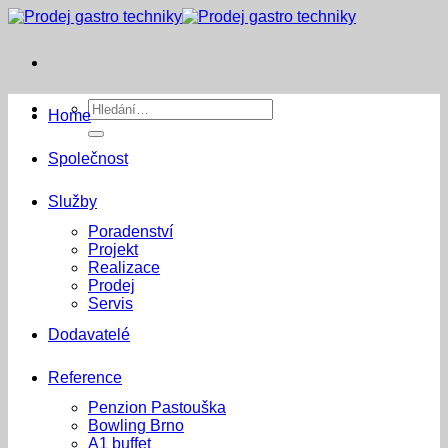
Přeskočit
na
obsah
Hledat:
Home
Společnost
Služby
Poradenství
Projekt
Realizace
Prodej
Servis
Dodavatelé
Reference
Penzion Pastouška
Bowling Brno
A1 buffet