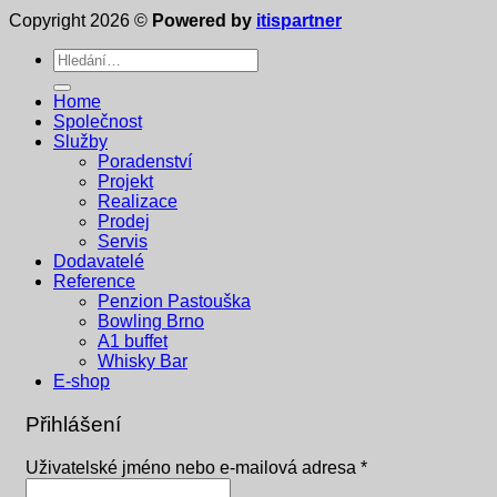
Copyright 2026 ©
Powered by
itispartner
Hledat:
Home
Společnost
Služby
Poradenství
Projekt
Realizace
Prodej
Servis
Dodavatelé
Reference
Penzion Pastouška
Bowling Brno
A1 buffet
Whisky Bar
E-shop
Přihlášení
Povinné
Uživatelské jméno nebo e-mailová adresa
*