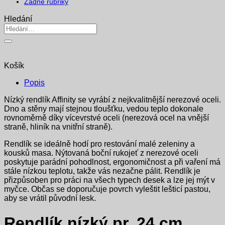
Žádné rubriky
Hledání
Hledat:
Košík
Popis
Nízký rendlík Affinity se vyrábí z nejkvalitnější nerezové oceli.
Dno a stěny mají stejnou tloušťku, vedou teplo dokonale
rovnoměrně díky vícevrstvé oceli (nerezová ocel na vnější
straně, hliník na vnitřní straně).
Rendlík se ideálně hodí pro restování malé zeleniny a
kousků masa. Nýtovaná boční rukojeť z nerezové oceli
poskytuje parádní pohodlnost, ergonomičnost a při vaření má
stále nízkou teplotu, takže vás nezačne pálit. Rendlík je
přizpůsoben pro práci na všech typech desek a lze jej mýt v
myčce. Občas se doporučuje povrch vyleštit lešticí pastou,
aby se vrátil původní lesk.
Rendlík nízký pr. 24 cm