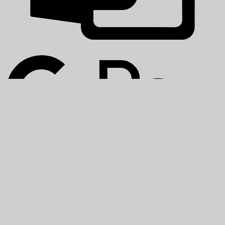
Copyright 2026 ©
Powered by
itispartner
Hledat:
Home
Společnost
Služby
Poradenství