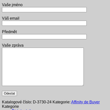
Vaše jméno
Váš email
Předmět
Vaše zpráva
Katalogové číslo:
D-3730-24
Kategorie:
Affinity de Buyer
Kategorie