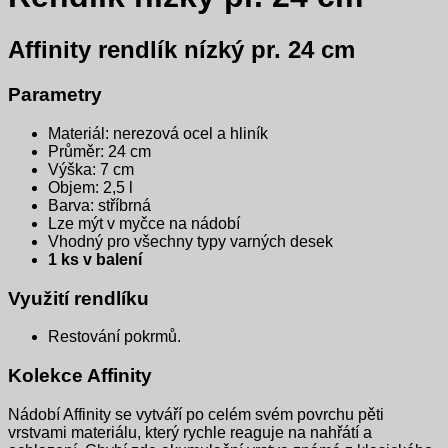
Affinity r
endlík nízký pr. 24 cm
Parametry
Materiál: nerezová ocel a hliník
Průměr: 24 cm
Výška: 7 cm
Objem: 2,5 l
Barva: stříbrná
Lze mýt v myčce na nádobí
Vhodný pro všechny typy varných desek
1 ks v balení
Využití rendlíku
Restování pokrmů.
Kolekce Affinity
Nádobí Affinity se vytváří po celém svém povrchu pěti
vrstvami materiálu, který rychle reaguje na nahřátí a