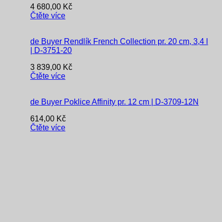
4 680,00
Kč
Čtěte více
de Buyer Rendlík French Collection pr. 20 cm, 3,4 l
| D-3751-20
3 839,00
Kč
Čtěte více
de Buyer Poklice Affinity pr. 12 cm | D-3709-12N
614,00
Kč
Čtěte více