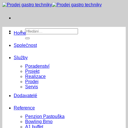
Přeskočit
na
obsah
Hledat:
Home
Společnost
Služby
Poradenství
Projekt
Realizace
Prodej
Servis
Dodavatelé
Reference
Penzion Pastouška
Bowling Brno
A1 buffet