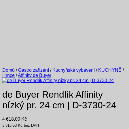
Domů
/
Gastro zařízení
/
Kuchyňské vybavení
/
KUCHYNĚ
/
Hrnce
/
Affinity de Buyer
de Buyer Rendlík Affinity
nízký pr. 24 cm | D-3730-24
4 618,00
Kč
3 816,53
Kč
bez DPH