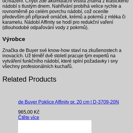
ochlazení. Chybí zde akumulační vrstva známá z klasického
nádobí s tlustým dnem. Nahřívání probíhá velice rychle a
rovnoměrně po celém povrchu nádobí, což oceníte
především při přípravě omáček, krémů a pokrmů z mléka či
karamelu. Nádobí Affinity se hodí pro redukční vaření
(dlouhodobé odpařování vody z pokrmů).
Výrobce
Značka de Buyer své know-how staví na zkušenostech a
inovacích. Už téměř dvě století pracuje tým expertů na
vytváření funkčního nádobí, které splní požadavky i sny
všechny profesionálních kuchařů.
Related Products
de Buyer Poklice Affinity pr. 20 cm | D-3709-20N
965,00
Kč
Čtěte více