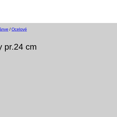
ánve
/
Ocelové
y pr.24 cm