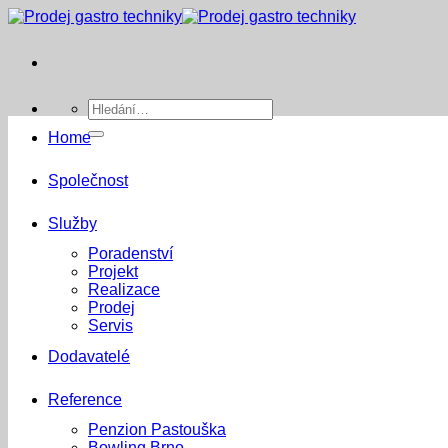
Přeskočit
na
obsah
Hledat:
Home
Společnost
Služby
Poradenství
Projekt
Realizace
Prodej
Servis
Dodavatelé
Reference
Penzion Pastouška
Bowling Brno