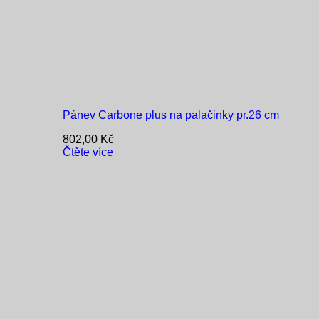
Pánev Carbone plus na palačinky pr.26 cm
802,00
Kč
Čtěte více