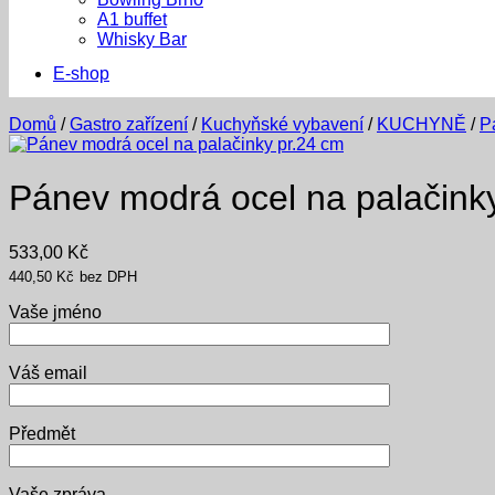
A1 buffet
Whisky Bar
E-shop
Domů
/
Gastro zařízení
/
Kuchyňské vybavení
/
KUCHYNĚ
/
P
Pánev modrá ocel na palačink
533,00
Kč
440,50
Kč
bez DPH
Vaše jméno
Váš email
Předmět
Vaše zpráva