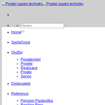
Přeskočit
na
obsah
Hledat:
Home
Společnost
Služby
Poradenství
Projekt
Realizace
Prodej
Servis
Dodavatelé
Reference
Penzion Pastouška
Bowling Brno