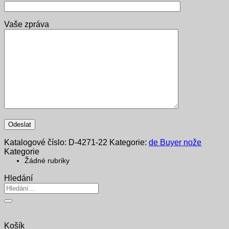
Vaše zpráva
Katalogové číslo:
D-4271-22
Kategorie:
de Buyer nože
Kategorie
Žádné rubriky
Hledání
Hledat:
Košík