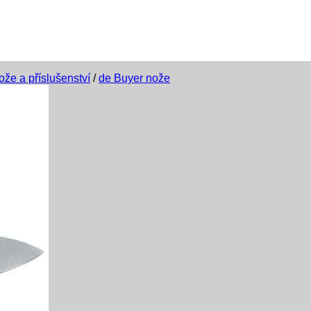
ože a příslušenství
/
de Buyer nože