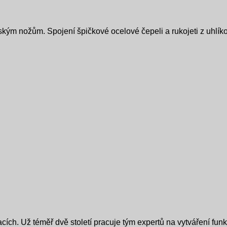
ým nožům. Spojení špičkové ocelové čepeli a rukojeti z uhlíko
ch. Už téměř dvě století pracuje tým expertů na vytváření funk