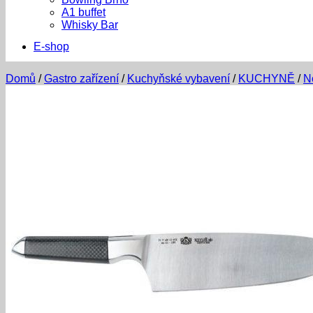
A1 buffet
Whisky Bar
E-shop
Domů
/
Gastro zařízení
/
Kuchyňské vybavení
/
KUCHYNĚ
/
N