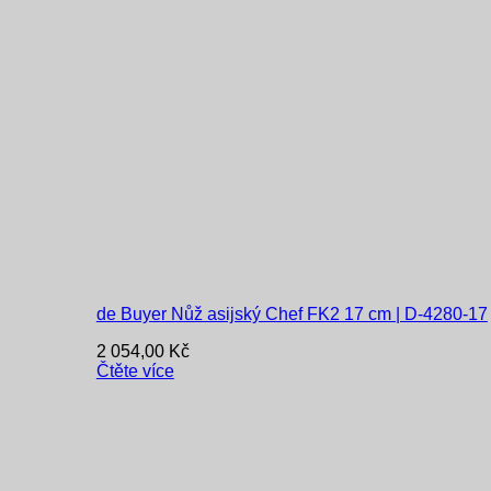
de Buyer Nůž asijský Chef FK2 17 cm | D-4280-17
2 054,00
Kč
Čtěte více