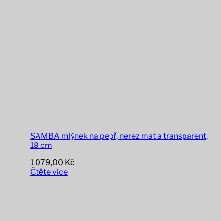
SAMBA mlýnek na pepř, nerez mat a transparent,
18 cm
1 079,00
Kč
Čtěte více