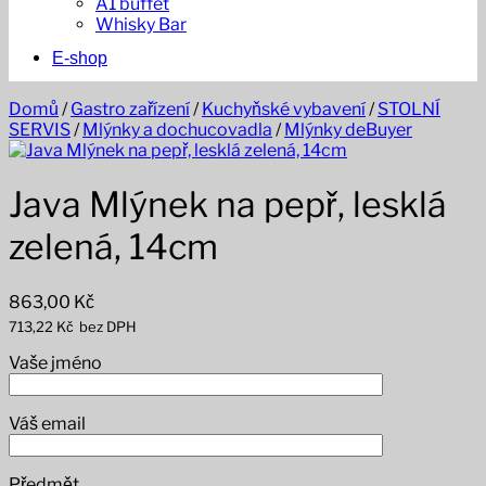
A1 buffet
Whisky Bar
E-shop
Domů
/
Gastro zařízení
/
Kuchyňské vybavení
/
STOLNÍ
SERVIS
/
Mlýnky a dochucovadla
/
Mlýnky deBuyer
Java Mlýnek na pepř, lesklá
zelená, 14cm
863,00
Kč
713,22
Kč
bez DPH
Vaše jméno
Váš email
Předmět