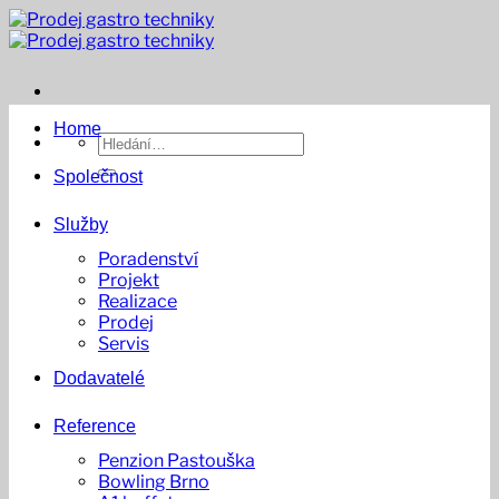
Přeskočit
na
obsah
Home
Hledat:
Společnost
Služby
Poradenství
Projekt
Realizace
Prodej
Servis
Dodavatelé
Reference
Penzion Pastouška
Bowling Brno