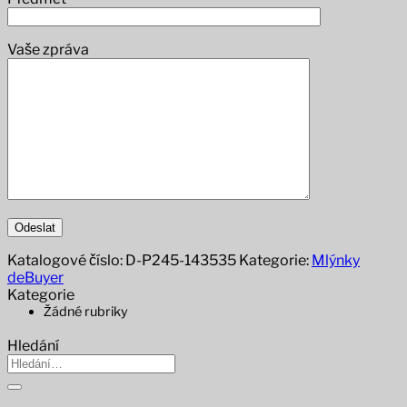
Vaše zpráva
Katalogové číslo:
D-P245-143535
Kategorie:
Mlýnky
deBuyer
Kategorie
Žádné rubriky
Hledání
Hledat: