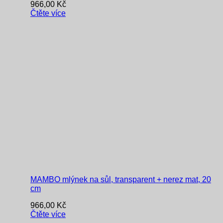
966,00
Kč
Čtěte více
MAMBO mlýnek na sůl, transparent + nerez mat, 20
cm
966,00
Kč
Čtěte více