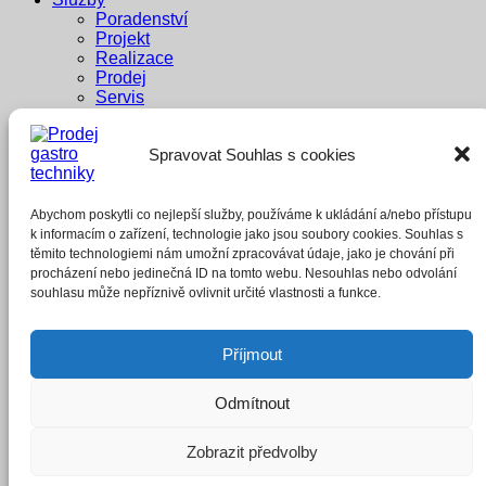
Poradenství
Projekt
Realizace
Prodej
Servis
Dodavatelé
Reference
Spravovat Souhlas s cookies
Penzion Pastouška
Bowling Brno
A1 buffet
Whisky Bar
Abychom poskytli co nejlepší služby, používáme k ukládání a/nebo přístupu
E-shop
k informacím o zařízení, technologie jako jsou soubory cookies. Souhlas s
těmito technologiemi nám umožní zpracovávat údaje, jako je chování při
Přihlášení
procházení nebo jedinečná ID na tomto webu. Nesouhlas nebo odvolání
souhlasu může nepříznivě ovlivnit určité vlastnosti a funkce.
Povinné
Uživatelské jméno nebo e-mailová adresa
*
Příjmout
Povinné
Heslo
*
Odmítnout
Zapamatujte si mě
Přihlásit se
Zobrazit předvolby
Zapomněli jste heslo?