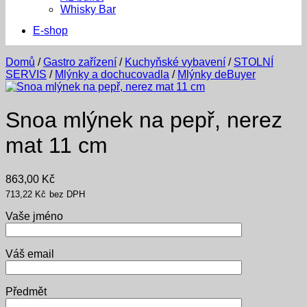
Whisky Bar
E-shop
Domů
/
Gastro zařízení
/
Kuchyňské vybavení
/
STOLNÍ
SERVIS
/
Mlýnky a dochucovadla
/
Mlýnky deBuyer
Snoa mlýnek na pepř, nerez
mat 11 cm
863,00
Kč
713,22
Kč
bez DPH
Vaše jméno
Váš email
Předmět