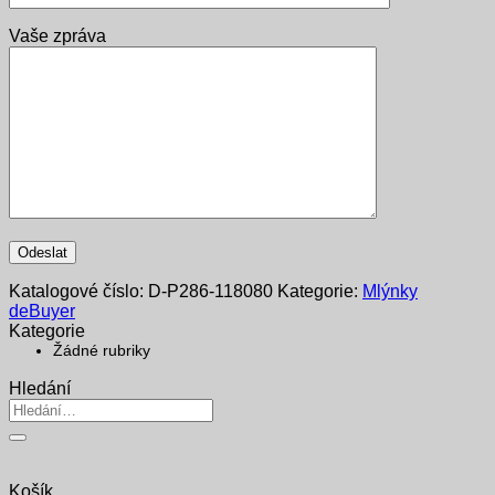
Vaše zpráva
Katalogové číslo:
D-P286-118080
Kategorie:
Mlýnky
deBuyer
Kategorie
Žádné rubriky
Hledání
Hledat:
Košík