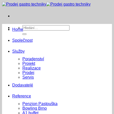
Přeskočit
na
obsah
Hledat:
Home
Společnost
Služby
Poradenství
Projekt
Realizace
Prodej
Servis
Dodavatelé
Reference
Penzion Pastouška
Bowling Brno
A1 buffet