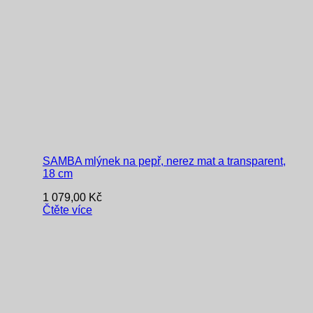
SAMBA mlýnek na pepř, nerez mat a transparent,
18 cm
1 079,00
Kč
Čtěte více