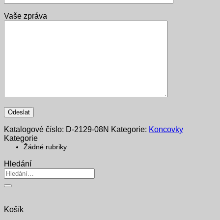
Vaše zpráva
Katalogové číslo:
D-2129-08N
Kategorie:
Koncovky
Kategorie
Žádné rubriky
Hledání
Hledat:
Košík