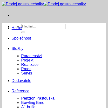
Přeskočit
na
obsah
Hledat:
Home
Společnost
Služby
Poradenství
Projekt
Realizace
Prodej
Servis
Dodavatelé
Reference
Penzion Pastouška
Bowling Brno
A1 buffet