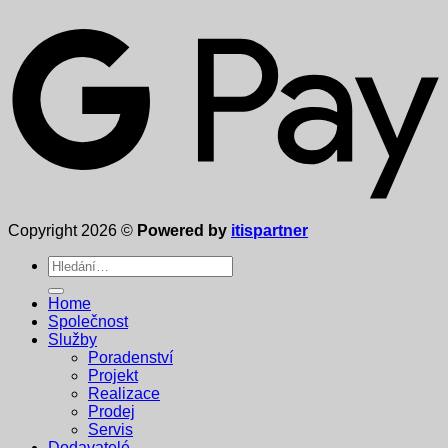
Copyright 2026 ©
Powered by
itispartner
Hledat:
Home
Společnost
Služby
Poradenství
Projekt
Realizace
Prodej
Servis
Dodavatelé