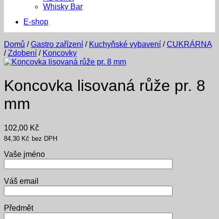
Whisky Bar
E-shop
Domů
/
Gastro zařízení
/
Kuchyňské vybavení
/
CUKRÁRNA
/
Zdobení
/
Koncovky
Koncovka lisovaná růže pr. 8
mm
102,00
Kč
84,30
Kč
bez DPH
Vaše jméno
Váš email
Předmět