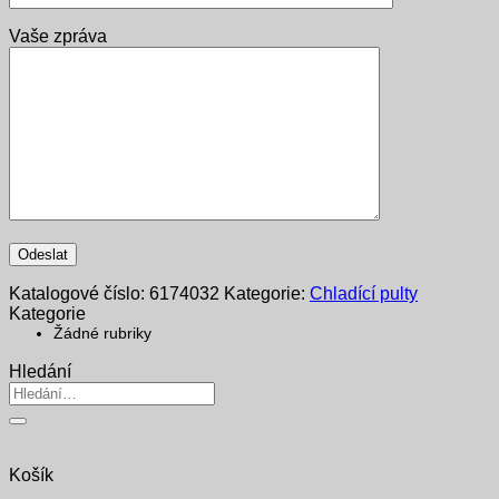
Vaše zpráva
Katalogové číslo:
6174032
Kategorie:
Chladící pulty
Kategorie
Žádné rubriky
Hledání
Hledat:
Košík