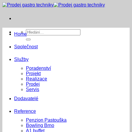
Přeskočit
na
obsah
Hledat:
Home
Společnost
Služby
Poradenství
Projekt
Realizace
Prodej
Servis
Dodavatelé
Reference
Penzion Pastouška
Bowling Brno
A1 buffet