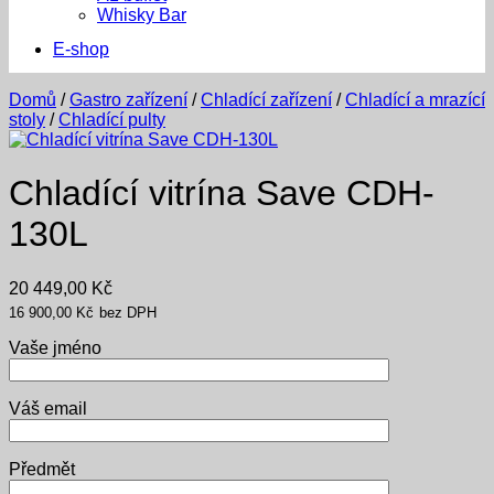
Whisky Bar
E-shop
Domů
/
Gastro zařízení
/
Chladící zařízení
/
Chladící a mrazící
stoly
/
Chladící pulty
Chladící vitrína Save CDH-
130L
20 449,00
Kč
16 900,00
Kč
bez DPH
Vaše jméno
Váš email
Předmět