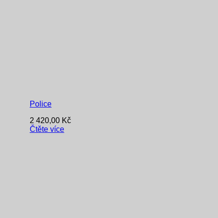
Police
2 420,00
Kč
Čtěte více