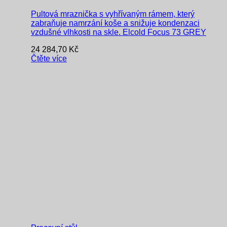
Pultová mraznička s vyhřívaným rámem, který
zabraňuje namrzání koše a snižuje kondenzaci
vzdušné vlhkosti na skle. Elcold Focus 73 GREY
24 284,70
Kč
Čtěte více