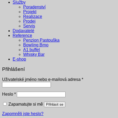
Služby
Poradenství
Projekt
Realizace
Prodej
Servis
Dodavatelé
Reference
Penzion Pastouška
Bowling Brno
A1 buffet
Whisky Bar
E-shop
Přihlášení
Povinné
Uživatelské jméno nebo e-mailová adresa
*
Povinné
Heslo
*
Zapamatujte si mě
Přihlásit se
Zapomněli jste heslo?