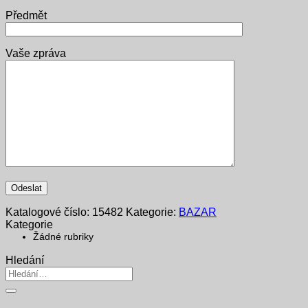
Předmět
Vaše zpráva
Katalogové číslo:
15482
Kategorie:
BAZAR
Kategorie
Žádné rubriky
Hledání
Hledat: