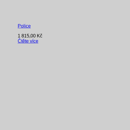
Police
1 815,00
Kč
Čtěte více