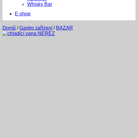
Whisky Bar
E-shop
Domů
/
Gastro zařízení
/
BAZAR