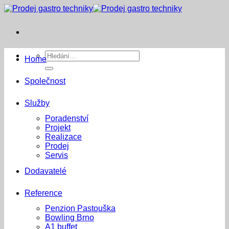
Přeskočit
na
obsah
Hledat:
Home
Společnost
Služby
Poradenství
Projekt
Realizace
Prodej
Servis
Dodavatelé
Reference
Penzion Pastouška
Bowling Brno
A1 buffet