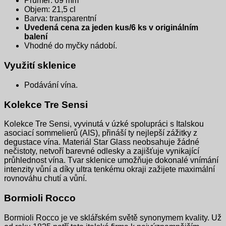
Průměr: 69 mm
Objem: 21,5 cl
Barva: transparentní
Uvedená cena za jeden kus/6 ks v originálním
balení
Vhodné do myčky nádobí.
Využití sklenice
Podávání vína.
Kolekce Tre Sensi
Kolekce Tre Sensi, vyvinutá v úzké spolupráci s Italskou
asociací sommelierů (AIS), přináší ty nejlepší zážitky z
degustace vína. Materiál Star Glass neobsahuje žádné
nečistoty, netvoří barevné odlesky a zajišťuje vynikající
průhlednost vína. Tvar sklenice umožňuje dokonalé vnímání
intenzity vůní a díky ultra tenkému okraji zažijete maximální
rovnováhu chutí a vůní.
Bormioli Rocco
Bormioli Rocco je ve sklářském světě synonymem kvality. Už