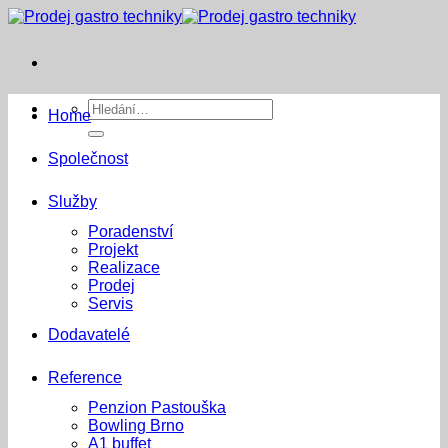
Přeskočit
na
obsah
Hledat:
Home
Společnost
Služby
Poradenství
Projekt
Realizace
Prodej
Servis
Dodavatelé
Reference
Penzion Pastouška
Bowling Brno
A1 buffet