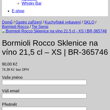
Whisky Bar
E-shop
Domů
/
Gastro zařízení
/
Kuchyňské vybavení
/
SKLO
/
Bormioli Rocco
/
Tre Sensi
Bormioli Rocco Sklenice na
víno 21,5 cl – XS | BR-365746
90,00
Kč
74,38
Kč
bez DPH
Vaše jméno
Váš email
Předmět