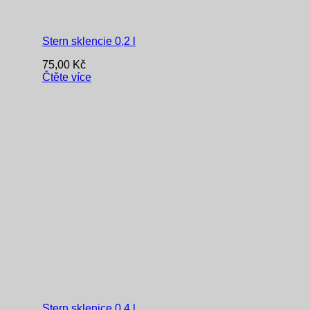
Stern sklencie 0,2 l
75,00
Kč
Čtěte více
Stern sklenice 0,4 l