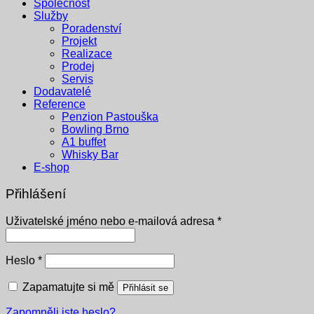
Společnost
Služby
Poradenství
Projekt
Realizace
Prodej
Servis
Dodavatelé
Reference
Penzion Pastouška
Bowling Brno
A1 buffet
Whisky Bar
E-shop
Přihlášení
Povinné
Uživatelské jméno nebo e-mailová adresa
*
Povinné
Heslo
*
Zapamatujte si mě
Přihlásit se
Zapomněli jste heslo?