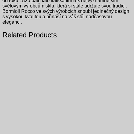
od roku 1825 patří tato italská firma k nejvýznamnějším
světovým výrobcům skla, která si stále udržuje svou tradici.
Bormioli Rocco ve svých výrobcích snoubí jedinečný design
s vysokou kvalitou a přináší na váš stůl nadčasovou
eleganci.
Related Products