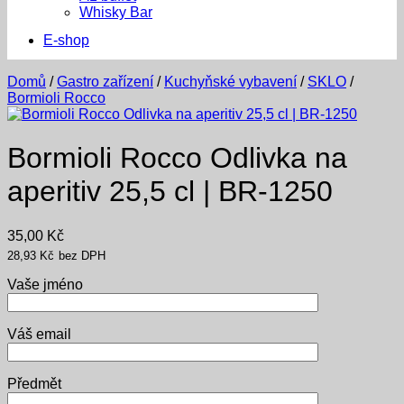
Whisky Bar
E-shop
Domů
/
Gastro zařízení
/
Kuchyňské vybavení
/
SKLO
/
Bormioli Rocco
Bormioli Rocco Odlivka na
aperitiv 25,5 cl | BR-1250
35,00
Kč
28,93
Kč
bez DPH
Vaše jméno
Váš email
Předmět