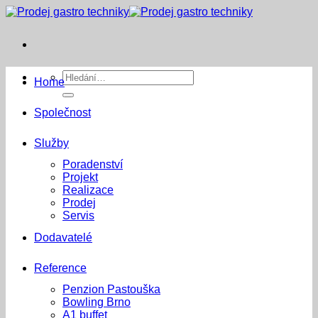
Přeskočit
na
obsah
Hledat:
Home
Společnost
Služby
Poradenství
Projekt
Realizace
Prodej
Servis
Dodavatelé
Reference
Penzion Pastouška
Bowling Brno
A1 buffet