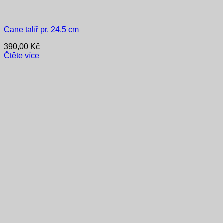
Cane talíř pr. 24,5 cm
390,00
Kč
Čtěte více