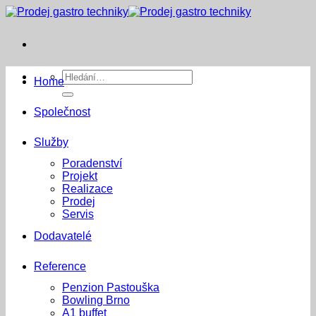
Přeskočit
na
obsah
Hledat:
Home
Společnost
Služby
Poradenství
Projekt
Realizace
Prodej
Servis
Dodavatelé
Reference
Penzion Pastouška
Bowling Brno
A1 buffet