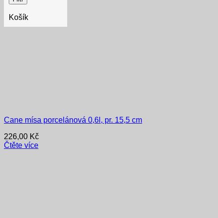
Košík
Cane mísa porcelánová 0,6l, pr. 15,5 cm
226,00
Kč
Čtěte více