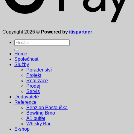
Copyright 2026 ©
Powered by
itispartner
Hledat:
Home
Společnost
Služby
Poradenství
Projekt
Realizace
Prodej
Servis
Dodavatelé
Reference
Penzion Pastouška
Bowling Brno
A1 buffet
Whisky Bar
E-shop