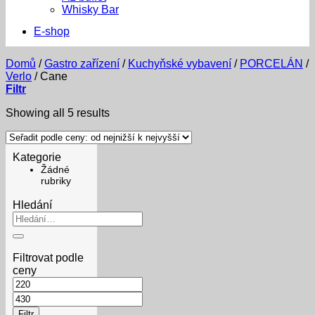
Whisky Bar
E-shop
Domů
/
Gastro zařízení
/
Kuchyňské vybavení
/
PORCELÁN
/
Verlo
/
Cane
Filtr
Sorted
Showing all 5 results
by
price:
low
Kategorie
to
Žádné
high
rubriky
Hledání
Hledat:
Filtrovat podle
ceny
Minimální
cena
Maximální
cena
Filtr