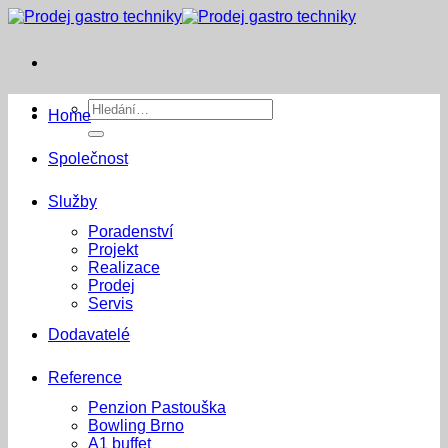
Přeskočit
na
obsah
Hledat:
Home
Společnost
Služby
Poradenství
Projekt
Realizace
Prodej
Servis
Dodavatelé
Reference
Penzion Pastouška
Bowling Brno
A1 buffet