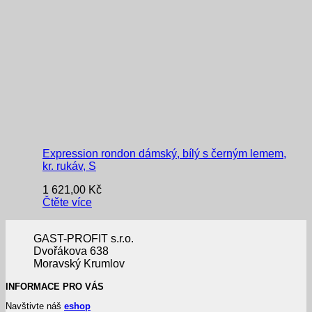
Expression rondon dámský, bílý s černým lemem,
kr. rukáv, S
1 621,00
Kč
Čtěte více
GAST-PROFIT s.r.o.
Dvořákova 638
Moravský Krumlov
INFORMACE PRO VÁS
Navštivte náš
eshop