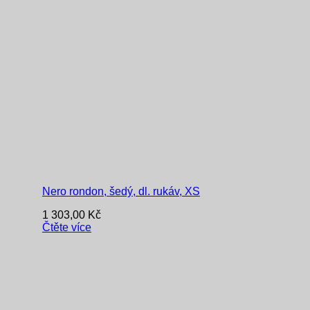
Nero rondon, šedý, dl. rukáv, XS
1 303,00
Kč
Čtěte více