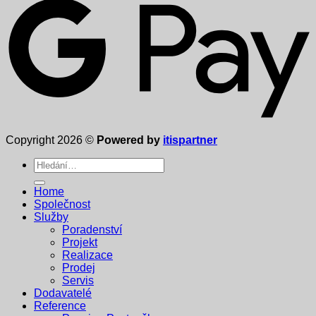
Copyright 2026 ©
Powered by
itispartner
Hledat:
Home
Společnost
Služby
Poradenství
Projekt
Realizace
Prodej
Servis
Dodavatelé
Reference