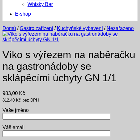
Whisky Bar
E-shop
Domů
/
Gastro zařízení
/
Kuchyňské vybavení
/
Nezařazeno
Víko s výřezem na naběračku
na gastronádoby se
sklápěcími úchyty GN 1/1
983,00
Kč
812,40
Kč
bez DPH
Vaše jméno
Váš email