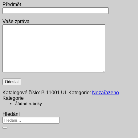
Předmět
Vaše zpráva
Katalogové číslo:
B-11001 UL
Kategorie:
Nezařazeno
Kategorie
Žádné rubriky
Hledání
Hledat: