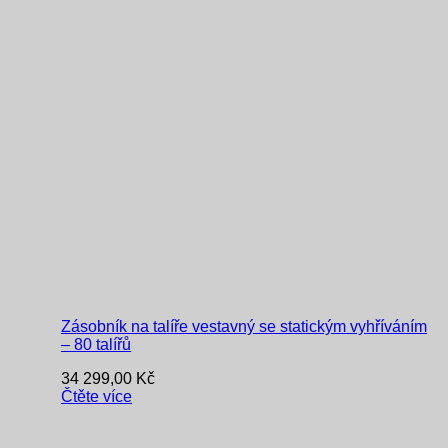
Zásobník na talíře vestavný se statickým vyhříváním
– 80 talířů
34 299,00
Kč
Čtěte více