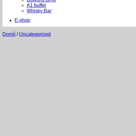
A1 buffet
Whisky Bar
E-shop
Domů
/
Uncategorized