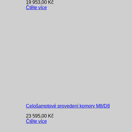
19 953,00
Kč
Čtěte více
Celošamotové provedení komory M8/D8
23 595,00
Kč
Čtěte více