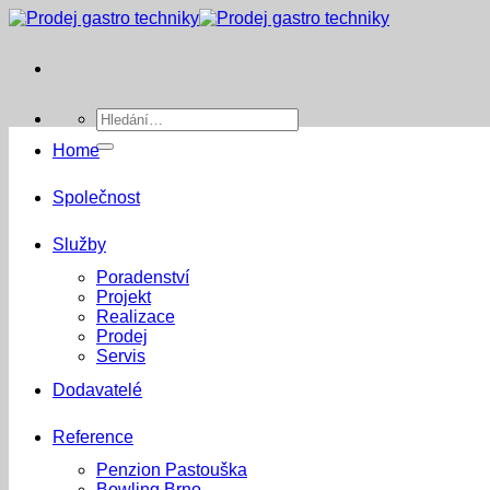
Přeskočit
na
obsah
Hledat:
Home
Společnost
Služby
Poradenství
Projekt
Realizace
Prodej
Servis
Dodavatelé
Reference
Penzion Pastouška
Bowling Brno