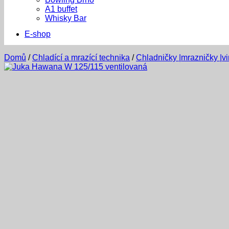
A1 buffet
Whisky Bar
E-shop
Domů
/
Chladící a mrazící technika
/
Chladničky |mrazničky |v