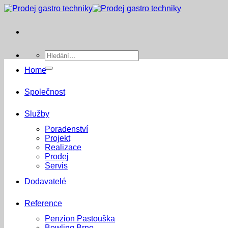
Přeskočit
na
obsah
Hledat:
Home
Společnost
Služby
Poradenství
Projekt
Realizace
Prodej
Servis
Dodavatelé
Reference
Penzion Pastouška
Bowling Brno