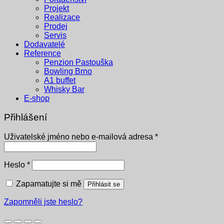
Projekt
Realizace
Prodej
Servis
Dodavatelé
Reference
Penzion Pastouška
Bowling Brno
A1 buffet
Whisky Bar
E-shop
Přihlášení
Povinné
Uživatelské jméno nebo e-mailová adresa
*
Povinné
Heslo
*
Zapamatujte si mě
Přihlásit se
Zapomněli jste heslo?