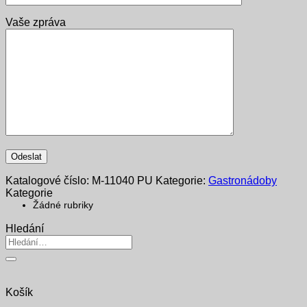
Vaše zpráva
Katalogové číslo:
M-11040 PU
Kategorie:
Gastronádoby
Kategorie
Žádné rubriky
Hledání
Hledat:
Košík