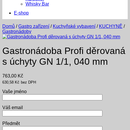
Whisky Bar
E-shop
Domů
/
Gastro zařízení
/
Kuchyňské vybavení
/
KUCHYNĚ
/
Gastronádoby
Gastronádoba Profi děrovaná
s úchyty GN 1/1, 040 mm
763,00
Kč
630,58
Kč
bez DPH
Vaše jméno
Váš email
Předmět