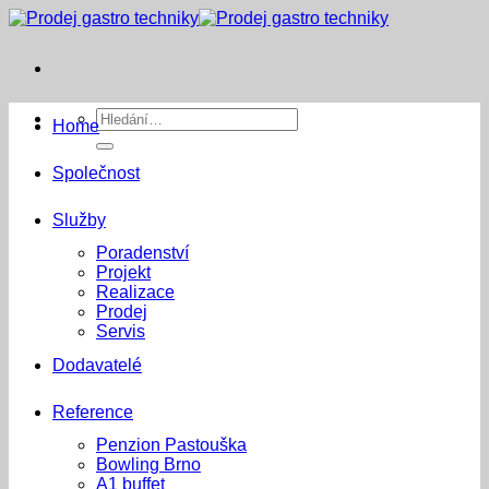
Přeskočit
na
obsah
Hledat:
Home
Společnost
Služby
Poradenství
Projekt
Realizace
Prodej
Servis
Dodavatelé
Reference
Penzion Pastouška
Bowling Brno
A1 buffet